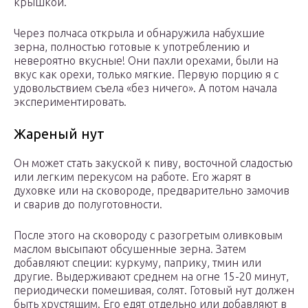
крышкой.
Через полчаса открыла и обнаружила набухшие
зерна, полностью готовые к употреблению и
невероятно вкусные! Они пахли орехами, были на
вкус как орехи, только мягкие. Первую порцию я с
удовольствием съела «без ничего». А потом начала
экспериментировать.
Жареный нут
Он может стать закуской к пиву, восточной сладостью
или легким перекусом на работе. Его жарят в
духовке или на сковороде, предварительно замочив
и сварив до полуготовности.
После этого на сковороду с разогретым оливковым
маслом высыпают обсушенные зерна. Затем
добавляют специи: куркуму, паприку, тмин или
другие. Выдерживают среднем на огне 15-20 минут,
периодически помешивая, солят. Готовый нут должен
быть хрустящим. Его едят отдельно или добавляют в