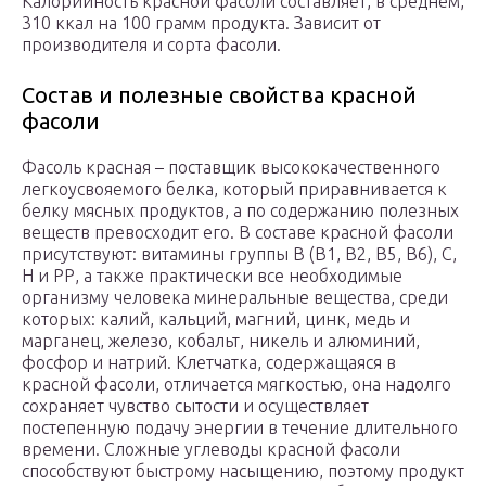
Калорийность красной фасоли составляет, в среднем,
310 ккал на 100 грамм продукта. Зависит от
производителя и сорта фасоли.
Состав и полезные свойства красной
фасоли
Фасоль красная – поставщик высококачественного
легкоусвояемого белка, который приравнивается к
белку мясных продуктов, а по содержанию полезных
веществ превосходит его. В составе красной фасоли
присутствуют: витамины группы В (В1, В2, В5, В6), С,
Н и РР, а также практически все необходимые
организму человека минеральные вещества, среди
которых: калий, кальций, магний, цинк, медь и
марганец, железо, кобальт, никель и алюминий,
фосфор и натрий. Клетчатка, содержащаяся в
красной фасоли, отличается мягкостью, она надолго
сохраняет чувство сытости и осуществляет
постепенную подачу энергии в течение длительного
времени. Сложные углеводы красной фасоли
способствуют быстрому насыщению, поэтому продукт