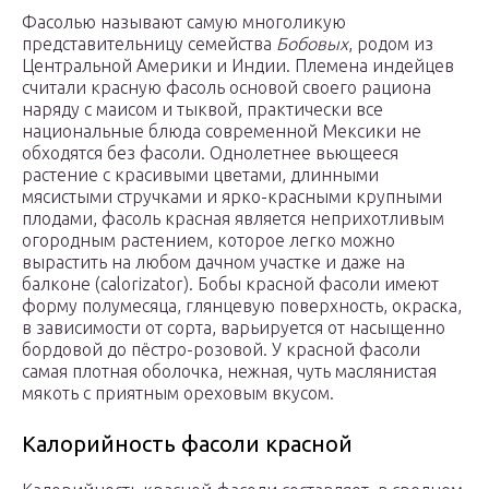
Фасолью называют самую многоликую
представительницу семейства
Бобовых
, родом из
Центральной Америки и Индии. Племена индейцев
считали красную фасоль основой своего рациона
наряду с маисом и тыквой, практически все
национальные блюда современной Мексики не
обходятся без фасоли. Однолетнее вьющееся
растение с красивыми цветами, длинными
мясистыми стручками и ярко-красными крупными
плодами, фасоль красная является неприхотливым
огородным растением, которое легко можно
вырастить на любом дачном участке и даже на
балконе (calorizator). Бобы красной фасоли имеют
форму полумесяца, глянцевую поверхность, окраска,
в зависимости от сорта, варьируется от насыщенно
бордовой до пёстро-розовой. У красной фасоли
самая плотная оболочка, нежная, чуть маслянистая
мякоть с приятным ореховым вкусом.
Калорийность фасоли красной