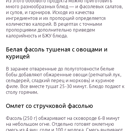
Из этого бобового продукта можно приготовить
много разнообразных блюд — и фасолевых салатов,
и супов, и гарниров. Исходя из качества
ингредиентов и их пропорций определяется
количество калорий. В рецептах с точными
пропорциями дополнительно приведем
калорийность и БЖУ блюда.
Белая фасоль тушеная с овощами и
курицей
В заранее отваренные до полуготовности белые
бобы добавляют обжаренные овощи (репчатый лук,
сельдерей, сладкий перец и морковь) и куриное
филе. Все вместе тушат 25-30 минут. Блюдо подают к
столу горячим.
Омлет со стручковой фасолью
Фасоль (250 г) обжаривают на сковороде 6-8 минут
на небольшом огне. Отдельно готовят омлетную
смесь из 4 яиц, соли и 100 г молока. Смесь выливают