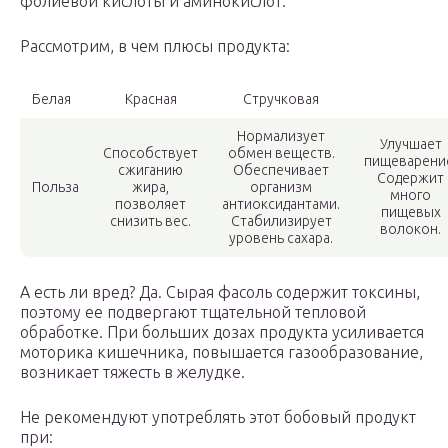
фолиевой кислоты и аминокислот.
Рассмотрим, в чем плюсы продукта:
Белая
Красная
Стручковая
Нормализует
Улучшает
Способствует
обмен веществ.
пищеварени
сжиганию
Обеспечивает
Содержит
Польза
жира,
организм
много
позволяет
антиоксидантами.
пищевых
снизить вес.
Стабилизирует
волокон.
уровень сахара.
А есть ли вред? Да. Сырая фасоль содержит токсины,
поэтому ее подвергают тщательной тепловой
обработке. При больших дозах продукта усиливается
моторика кишечника, повышается газообразование,
возникает тяжесть в желудке.
Не рекомендуют употреблять этот бобовый продукт
при: