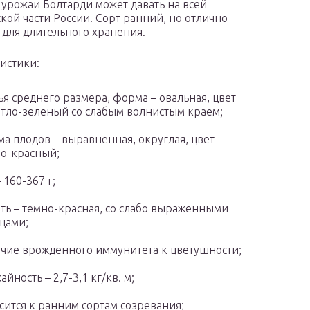
урожаи Болтарди может давать на всей
кой части России. Сорт ранний, но отлично
 для длительного хранения.
истики:
ья среднего размера, форма – овальная, цвет
етло-зеленый со слабым волнистым краем;
а плодов – выравненная, округлая, цвет –
о-красный;
– 160-367 г;
ть – темно-красная, со слабо выраженными
цами;
чие врожденного иммунитета к цветушности;
айность – 2,7-3,1 кг/кв. м;
сится к ранним сортам созревания;