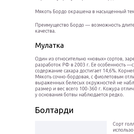
Мякоть Бордо окрашена в насыщенный тем
Преимущество Бордо — возможность длите
качества.
Мулатка
Один из относительно «новых» сортов, за
разработок РФ в 2003 г. Ее особенность —с
содержание сахара достигает 14,6%. Корн
Мякоть сочно-бордовая, с фиолетовым отли
выраженных белесых окружностей не набл
размер и вес всего 100-360 г. Кожура отл
у основания ботвы наблюдается редко.
Болтарди
Сорт гол
использо