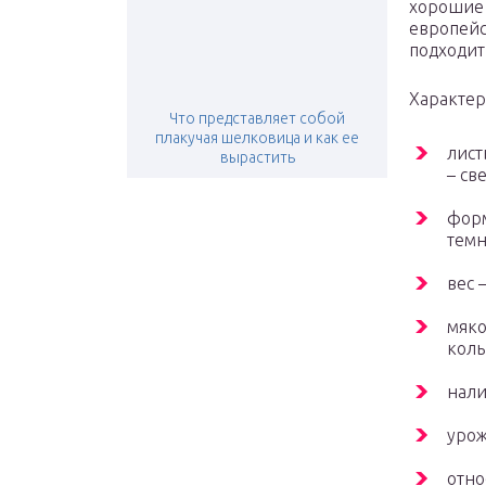
хорошие 
европейс
подходит
Характер
Что представляет собой
плакучая шелковица и как ее
лист
вырастить
– св
форм
темн
вес 
мяко
коль
нали
урож
отно