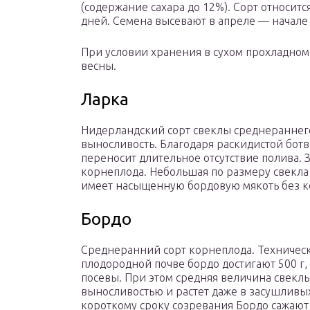
(содержание сахара до 12%). Сорт относит
дней. Семена высевают в апреле — начале 
При условии хранения в сухом прохладном
весны.
Ларка
Нидерландский сорт свеклы среднераннего
выносливость. Благодаря раскидистой бот
переносит длительное отсутствие полива. З
корнеплода. Небольшая по размеру свекла
имеет насыщенную бордовую мякоть без к
Бордо
Среднеранний сорт корнеплода. Техническо
плодородной почве бордо достигают 500 г,
посевы. При этом средняя величина свеклы 
выносливостью и растет даже в засушливы
короткому сроку созревания Бордо сажают 