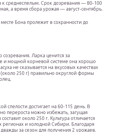
ся к среднеспелым. Срок дозревания — 80-100
мая, а время сбора урожая — август-сентябрь.
 месте Бона пролежит в сохранности до
 созревания. Ларка ценится за
ве и мощной корневой системе она хорошо
асуха не сказывается на вкусовых качествах
 (около 250 г) правильно округлой формы
олец.
й спелости достигает на 60-115 день. В
 но перероста можно избежать, загущая
составит около 250 г. Культура отличается
х регионах и холодной Сибири. Благодаря
дважды за сезон для получения 2 урожаев.