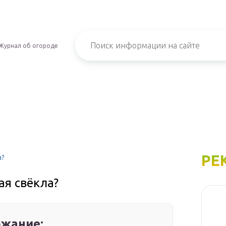
Журнал об огороде
РЕ
а?
ая свёкла?
жание: