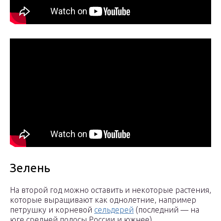
Зелень
На второй год можно оставить и некоторые растения,
которые выращивают как однолетние, например
петрушку и корневой
сельдерей
(последний — на
юге средней полосы России и южнее).