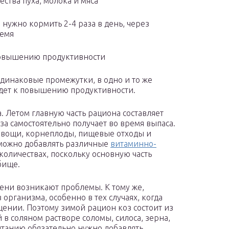
ства пуха, молока и мяса
 нужно кормить 2-4 раза в день, через
ремя
повышению продуктивности
одинаковые промежутки, в одно и то же
дет к повышению продуктивности.
. Летом главную часть рациона составляет
за самостоятельно получает во время выпаса.
овощи, корнеплоды, пищевые отходы и
можно добавлять различные
витаминно-
количествах, поскольку основную часть
бище.
ени возникают проблемы. К тому же,
организма, особенно в тех случаях, когда
ении. Поэтому зимой рацион коз состоит из
в соляном растворе соломы, силоса, зерна,
итанию обязательно нужно добавлять