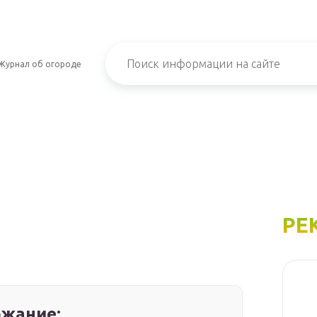
Журнал об огороде
РЕ
жание: