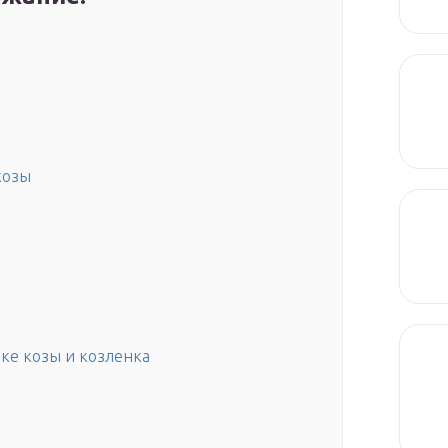
козы
пке козы и козленка