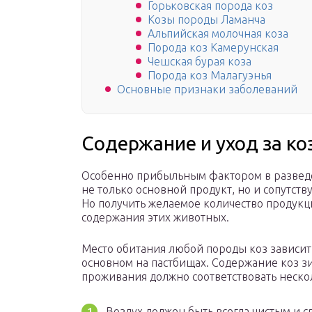
Горьковская порода коз
Козы породы Ламанча
Альпийская молочная коза
Порода коз Камерунская
Чешская бурая коза
Порода коз Малагуэнья
Основные признаки заболеваний
Содержание и уход за к
Особенно прибыльным фактором в разведен
не только основной продукт, но и сопутст
Но получить желаемое количество продук
содержания этих животных.
Место обитания любой породы коз зависит 
основном на пастбищах. Содержание коз з
проживания должно соответствовать неск
Воздух должен быть всегда чистым и с