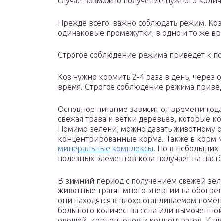
случае возможно получение нужного количе
Прежде всего, важно соблюдать режим. Коз
одинаковые промежутки, в одно и то же в
Строгое соблюдение режима приведет к 
Коз нужно кормить 2-4 раза в день, через 
время. Строгое соблюдение режима приве
Основное питание зависит от времени года
свежая трава и ветки деревьев, которые ко
Помимо зелени, можно давать животному 
концентрированные корма. Также в корм 
минеральные комплексы
. Но в небольших 
полезных элементов коза получает на паст
В зимний период с получением свежей зел
животные тратят много энергии на обогрев 
они находятся в плохо отапливаемом помещ
большого количества сена или вымоченной 
овощей, корнеплодов и концентратов. К п