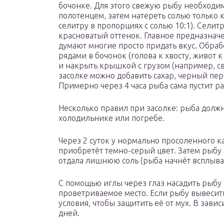
бочонке. Для этого свежую рыбу необходи
полотенцем, затем натереть солью только
селитру в пропорциях с солью 10:1). Сели
красноватый оттенок. Главное предназначен
думают многие просто придать вкус. Обра
рядами в бочонок (голова к хвосту, живот 
и накрыть крышкой с грузом (например, с
засолке можно добавить сахар, черный пер
Примерно через 4 часа рыба сама пустит р
Несколько правил при засолке: рыба должн
холодильнике или погребе.
Через 2 суток у нормально просоленного ка
приобретёт темно-серый цвет. Затем рыбу 
отдала лишнюю соль (рыба начнёт всплыват
С помощью иглы через глаз насадить рыбу 
проветриваемое место. Если рыбу вывесит
условия, чтобы защитить её от мух. В зави
дней.