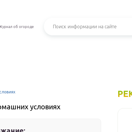
Журнал об огороде
РЕ
условиях
домашних условиях
жание: