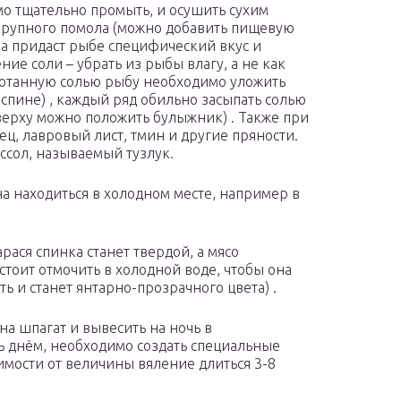
мо тщательно промыть, и осушить сухим
 крупного помола (можно добавить пищевую
тра придаст рыбе специфический вкус и
ие соли – убрать из рыбы влагу, а не как
ботанную солью рыбу необходимо уложить
к спине) , каждый ряд обильно засыпать солью
верху можно положить булыжник) . Также при
ец, лавровый лист, тмин и другие пряности.
ассол, называемый тузлук.
а находиться в холодном месте, например в
рася спинка станет твердой, а мясо
стоит отмочить в холодной воде, чтобы она
ь и станет янтарно-прозрачного цвета) .
на шпагат и вывесить на ночь в
ь днём, необходимо создать специальные
симости от величины вяление длиться 3-8