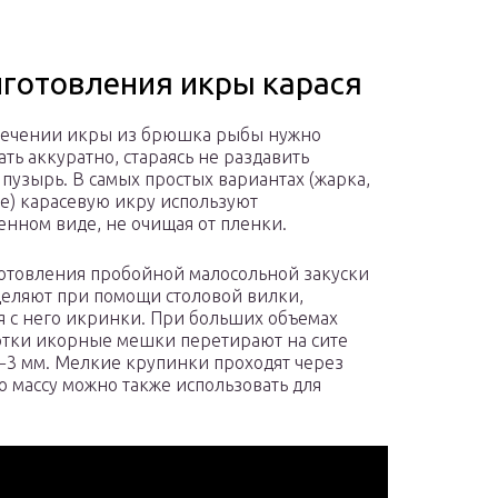
готовления икры карася
лечении икры из брюшка рыбы нужно
ать аккуратно, стараясь не раздавить
пузырь. В самых простых вариантах (жарка,
е) карасевую икру используют
венном виде, не очищая от пленки.
отовления пробойной малосольной закуски
деляют при помощи столовой вилки,
я с него икринки. При больших объемах
тки икорные мешки перетирают на сите
2−3 мм. Мелкие крупинки проходят через
ю массу можно также использовать для