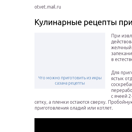
otvet.mail.ru
Кулинарные рецепты при
При изв
действов
желчный 
запекани
в естест
Для приг
Что можно приготовить из икры
ястык от
сазана рецепты
соскреба
перерабо
с ячеей 
сетку, а пленки остаются сверху. Пробойну
приготовления оладий или котлет.