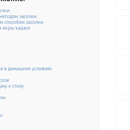
олки
 методом засолки
м способом засолки
 икры карася
ся в домашних условиях
ссоле
ачу к столу
оли
ы