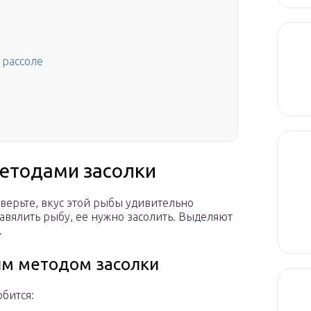
 рассоле
етодами засолки
оверьте, вкус этой рыбы удивительно
завялить рыбу, ее нужно засолить. Выделяют
.
им методом засолки
бится: