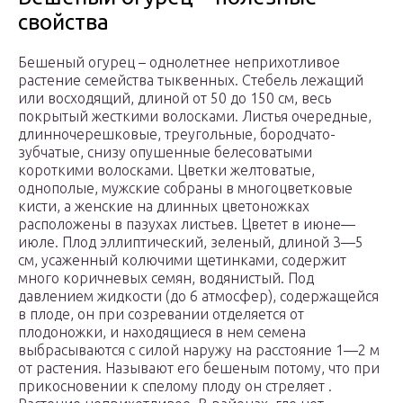
свойства
Бешеный огурец – однолетнее неприхотливое
растение семейства тыквенных. Стебель лежащий
или восходящий, длиной от 50 до 150 см, весь
покрытый жесткими волосками. Листья очередные,
длинночерешковые, треугольные, бородчато-
зубчатые, снизу опушенные белесоватыми
короткими волосками. Цветки желтоватые,
однополые, мужские собраны в многоцветковые
кисти, а женские на длинных цветоножках
расположены в пазухах листьев. Цветет в июне—
июле. Плод эллиптический, зеленый, длиной 3—5
см, усаженный колючими щетинками, содержит
много коричневых семян, водянистый. Под
давлением жидкости (до 6 атмосфер), содержащейся
в плоде, он при созревании отделяется от
плодоножки, и находящиеся в нем семена
выбрасываются с силой наружу на расстояние 1—2 м
от растения. Называют его бешеным потому, что при
прикосновении к спелому плоду он стреляет .