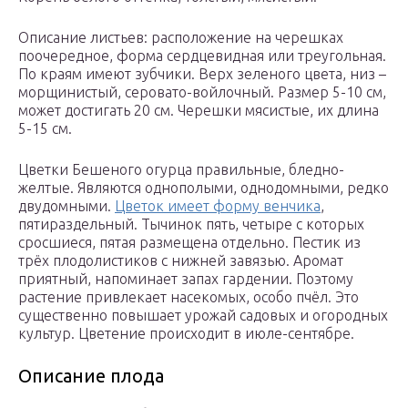
Описание листьев: расположение на черешках
поочередное, форма сердцевидная или треугольная.
По краям имеют зубчики. Верх зеленого цвета, низ –
морщинистый, серовато-войлочный. Размер 5-10 см,
может достигать 20 см. Черешки мясистые, их длина
5-15 см.
Цветки Бешеного огурца правильные, бледно-
желтые. Являются однополыми, однодомными, редко
двудомными.
Цветок имеет форму венчика
,
пятираздельный. Тычинок пять, четыре с которых
сросшиеся, пятая размещена отдельно. Пестик из
трёх плодолистиков с нижней завязью. Аромат
приятный, напоминает запах гардении. Поэтому
растение привлекает насекомых, особо пчёл. Это
существенно повышает урожай садовых и огородных
культур. Цветение происходит в июле-сентябре.
Описание плода