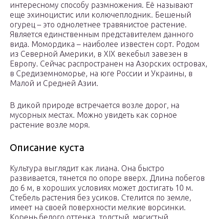
интересному способу размножения. Её называют
еще эхиноцистис или колючеплодник. Бешеный
огурец – это однолетнее травянистое растение.
Является единственным представителем данного
вида. Момордика – наиболее известен сорт. Родом
из Северной Америки, в XIX векебыл завезен в
Европу. Сейчас распространен на Азорских островах,
в Средиземноморье, на юге России и Украины, в
Малой и Средней Азии.
В дикой природе встречается возле дорог, на
мусорных местах. Можно увидеть как сорное
растение возле моря.
Описание куста
Культура выглядит как лиана. Она быстро
развивается, тянется по опоре вверх. Длина побегов
до 6 м, в хороших условиях может достигать 10 м.
Стебель растения без усиков. Стелится по земле,
имеет на своей поверхности мелкие ворсинки.
Корень белого оттенка, толстый, мясистый.