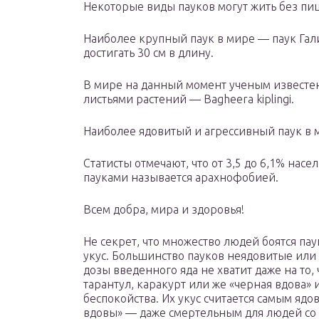
Некоторые виды пауков могут жить без пи
Наиболее крупный паук в мире — паук Гали
достигать 30 см в длину.
В мире на данный момент ученым известен
листьями растений — Bagheera kiplingi.
Наиболее ядовитый и агрессивный паук в ми
Статисты отмечают, что от 3,5 до 6,1% насе
пауками называется арахнофобией.
Всем добра, мира и здоровья!
Не секрет, что множество людей боятся паук
укус. Большинство пауков неядовитые или 
дозы введенного яда не хватит даже на то,
тарантул, каракурт или же «черная вдова» 
беспокойства. Их укус считается самым ядо
вдовы» — даже смертельным для людей со