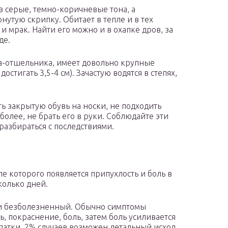
 серые, темно-коричневые тона, а
утую скрипку. Обитает в тепле и в тех
 и мрак. Найти его можно и в охапке дров, за
де.
ука-отшельника, имеет довольно крупные
стигать 3,5-4 см). Зачастую водятся в степях,
ть закрытую обувь на носки, не подходить
 более, не брать его в руки. Соблюдайте эти
разбираться с последствиями.
ле которого появляется припухлость и боль в
колько дней.
ски безболезненный. Обычно симптомы
ь, покраснение, боль, затем боль усиливается
опатки. 2% случаев возможен летальный исход.