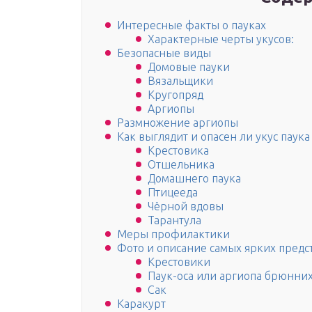
Интересные факты о пауках
Характерные черты укусов:
Безопасные виды
Домовые пауки
Вязальщики
Кругопряд
Аргиопы
Размножение аргиопы
Как выглядит и опасен ли укус паука
Крестовика
Отшельника
Домашнего паука
Птицееда
Чёрной вдовы
Тарантула
Меры профилактики
Фото и описание самых ярких предс
Крестовики
Паук-оса или аргиопа брюнни
Сак
Каракурт