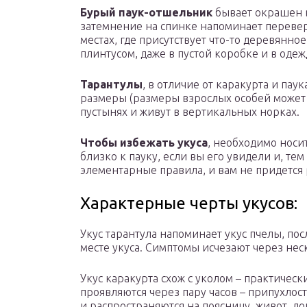
Бурый паук-отшельник
бывает окрашен в
затемнение на спинке напоминает переверн
местах, где присутствует что-то деревянное
плинтусом, даже в пустой коробке и в одеж
Тарантулы
, в отличие от каракурта и па
размеры (размеры взрослых особей может до
пустынях и живут в вертикальных норках.
Чтобы избежать укуса
, необходимо носи
близко к пауку, если вы его увидели и, тем
элементарные правила, и вам не придется 
Характерные черты укусов:
Укус тарантула напоминает укус пчелы, пос
месте укуса. Симптомы исчезают через нес
Укус каракурта схож с уколом – практиче
проявляются через пару часов – припухлост
и распространяются на поясницу, живот, л