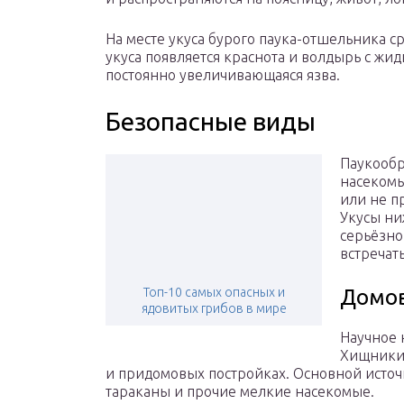
На месте укуса бурого паука-отшельника ср
укуса появляется краснота и волдырь с жи
постоянно увеличивающаяся язва.
Безопасные виды
Паукообр
насекомы
или не п
Укусы ни
серьёзно
встречать
Топ-10 самых опасных и
Домов
ядовитых грибов в мире
Научное н
Хищники 
и придомовых постройках. Основной источ
тараканы и прочие мелкие насекомые.