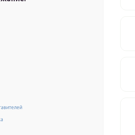
тавителей
ха