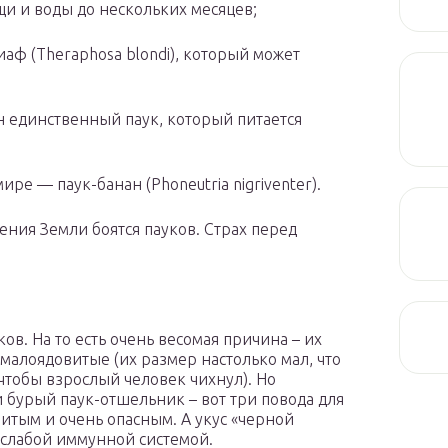
щи и воды до нескольких месяцев;
аф (Theraphosa blondi), который может
 единственный паук, который питается
ре — паук-банан (Phoneutria nigriventer).
ления Земли боятся пауков. Страх перед
ов. На то есть очень весомая причина – их
малоядовитые (их размер настолько мал, что
 чтобы взрослый человек чихнул). Но
и бурый паук-отшельник – вот три повода для
витым и очень опасным. А укус «черной
 слабой иммунной системой.