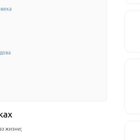
овека
вдова
ках
аз жизни;