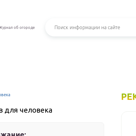
Журнал об огороде
РЕ
овека
в для человека
жание: