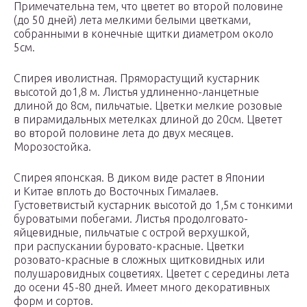
Примечательна тем, что цветет во второй половине
(до 50 дней) лета мелкими белыми цветками,
собранными в конечные щитки диаметром около
5см.
Спирея иволистная. Пряморастущий кустарник
высотой до1,8 м. Листья удлиненно-ланцетные
длиной до 8см, пильчатые. Цветки мелкие розовые
в пирамидальных метелках длиной до 20см. Цветет
во второй половине лета до двух месяцев.
Морозостойка.
Спирея японская. В диком виде растет в Японии
и Китае вплоть до Восточных Гималаев.
Густоветвистый кустарник высотой до 1,5м с тонкими
буроватыми побегами. Листья продолговато-
яйцевидные, пильчатые с острой верхушкой,
при распускании буровато-красные. Цветки
розовато-красные в сложных щитковидных или
полушаровидных соцветиях. Цветет с середины лета
до осени 45-80 дней. Имеет много декоративных
форм и сортов.