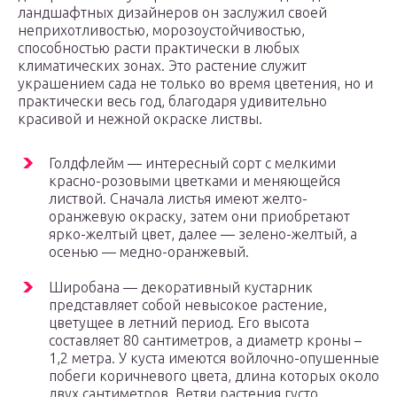
ландшафтных дизайнеров он заслужил своей
неприхотливостью, морозоустойчивостью,
способностью расти практически в любых
климатических зонах. Это растение служит
украшением сада не только во время цветения, но и
практически весь год, благодаря удивительно
красивой и нежной окраске листвы.
Голдфлейм — интересный сорт с мелкими
красно-розовыми цветками и меняющейся
листвой. Сначала листья имеют желто-
оранжевую окраску, затем они приобретают
ярко-желтый цвет, далее — зелено-желтый, а
осенью — медно-оранжевый.
Широбана — декоративный кустарник
представляет собой невысокое растение,
цветущее в летний период. Его высота
составляет 80 сантиметров, а диаметр кроны –
1,2 метра. У куста имеются войлочно-опушенные
побеги коричневого цвета, длина которых около
двух сантиметров. Ветви растения густо