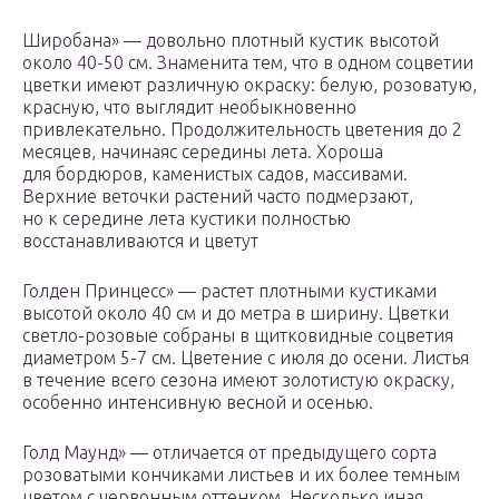
Широбана» — довольно плотный кустик высотой
около 40-50 см. Знаменита тем, что в одном соцветии
цветки имеют различную окраску: белую, розоватую,
красную, что выглядит необыкновенно
привлекательно. Продолжительность цветения до 2
месяцев, начинаяс середины лета. Хороша
для бордюров, каменистых садов, массивами.
Верхние веточки растений часто подмерзают,
но к середине лета кустики полностью
восстанавливаются и цветут
Голден Принцесс» — растет плотными кустиками
высотой около 40 см и до метра в ширину. Цветки
светло-розовые собраны в щитковидные соцветия
диаметром 5-7 см. Цветение с июля до осени. Листья
в течение всего сезона имеют золотистую окраску,
особенно интенсивную весной и осенью.
Голд Маунд» — отличается от предыдущего сорта
розоватыми кончиками листьев и их более темным
цветом с червонным оттенком. Несколько иная