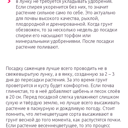
в лунку не требуется укладывать удобрения.
Если спирея укоренится без них, то значит
растение сильное само по себе. Это актуально
для почвы высокого качества, рыхлой,
плодородной и дренированной. Когда грунт
обезвожен, то за несколько недель до посадки
спиреи его насыщают торфом или
минеральными удобрениями. После посадки
растение поливают.
Посадку саженцев лучше всего проводить не в
свежевырытую лунку, а в ямку, созданную за 2 – 3
дня до пересадки растения. За это время грунт
проветрится и кусту будет комфортно. Если почва
глинистая, то в неё добавляют щебень и песок слоёв
в 20 см. Перед посадкой слегка увлажняют слишком
сухую и твёрдую землю, но лучше всего высаживать
растение в пасмурную и дождливую погоду. Стоит
помнить, что летнецветущие сорта высаживают в
грунт весной до того момента, как распустятся почки.
Если растение весеннецветущее, то это процесс