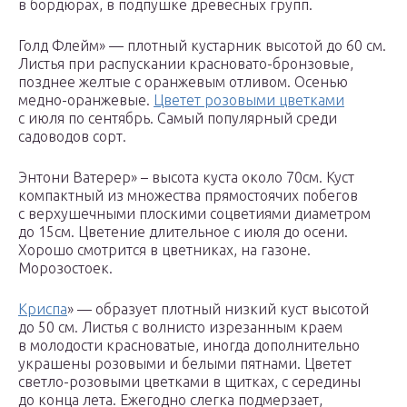
в бордюрах, в подпушке древесных групп.
Голд Флейм» — плотный кустарник высотой до 60 см.
Листья при распускании красновато-бронзовые,
позднее желтые с оранжевым отливом. Осенью
медно-оранжевые.
Цветет розовыми цветками
с июля по сентябрь. Самый популярный среди
садоводов сорт.
Энтони Ватерер» – высота куста около 70см. Куст
компактный из множества прямостоячих побегов
с верхушечными плоскими соцветиями диаметром
до 15см. Цветение длительное с июля до осени.
Хорошо смотрится в цветниках, на газоне.
Морозостоек.
Криспа
» — образует плотный низкий куст высотой
до 50 см. Листья с волнисто изрезанным краем
в молодости красноватые, иногда дополнительно
украшены розовыми и белыми пятнами. Цветет
светло-розовыми цветками в щитках, с середины
до конца лета. Ежегодно слегка подмерзает,