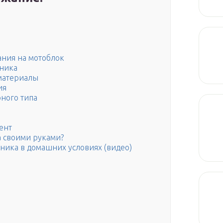
ания на мотоблок
чника
материалы
ия
ного типа
ент
а своими руками?
чника в домашних условиях (видео)