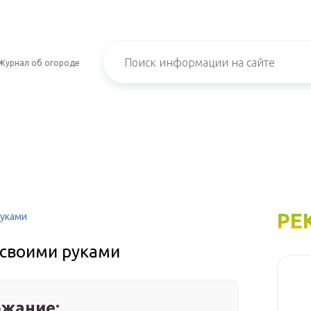
Журнал об огороде
РЕ
руками
 своими руками
жание: