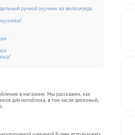
дельный ручной окучник из велосипеда
окучника?
ции
лки
лока?
обление в магазине. Мы расскажем, как
ков для мотоблока, в том числе дисковый,
о.
ерегулируемой шириной будем использовать