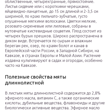
облиственные, четырехгранные, прямостоячие.
Листья сидячие или с короткими черешками,
яйцевидно-ланцетные, до 15 см длиной и 2-3,5 см
шириной, по краю пильчато-зубчатые, густо
опушенные мягкими волосками. Цветки мелкие,
розовато-сиреневые или лиловые, собраны в
мутовчатые кистевидные соцветия. Плод состоит из
четырех бурых орешков. Широко распространена в
диком виде. Встречается по сырым и влажным
берегам рек, озер, по краям болот и канав в
Европейской части России, в Западной Сибири, на
Кавказе, в странах Европы и Малой Азии. Растение
издавна культивируют в садах и огородах, особенно
часто на Кавказе.
Полезные свойства мяты
длиннолистной
В листьях мяты длиннолистной содержится до 2,8%
эфирного масла, витамин С, а также органические
кислоты, дубильные вещества, флавоноиды и другие
биологически активные вещества. Эфирное масло