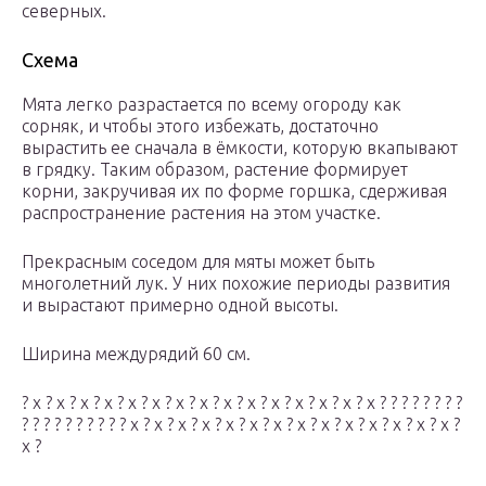
северных.
Схема
Мята легко разрастается по всему огороду как
сорняк, и чтобы этого избежать, достаточно
вырастить ее сначала в ёмкости, которую вкапывают
в грядку. Таким образом, растение формирует
корни, закручивая их по форме горшка, сдерживая
распространение растения на этом участке.
Прекрасным соседом для мяты может быть
многолетний лук. У них похожие периоды развития
и вырастают примерно одной высоты.
Ширина междурядий 60 см.
? х ? х ? х ? х ? х ? х ? х ? х ? х ? х ? х ? х ? х ? х ? х ? ? ? ? ? ? ? ?
? ? ? ? ? ? ? ? ? ? х ? х ? х ? х ? х ? х ? х ? х ? х ? х ? х ? х ? х ? х ?
х ?