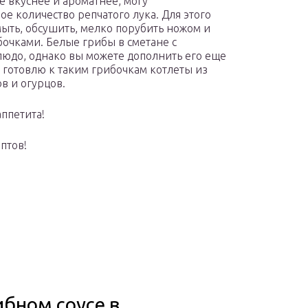
е вкуснее и ароматнее, могу
е количество репчатого лука. Для этого
мыть, обсушить, мелко порубить ножом и
бочками. Белые грибы в сметане с
людо, однако вы можете дополнить его еще
, готовлю к таким грибочкам котлеты из
в и огурцов.
аппетита!
птов!
ибном соусе в