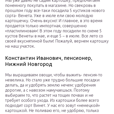
Мы уже давно не садим картошку, предпочитаем
понемногу покупать в магазине. Но свекровь в
прошлом году все-таки посадила 5 кустиков нового
сорта- Венета. Уже в июле ели свою молодую
картошечку. Очень вкусно! И главное, в это время
продается только импортная, совершенно
«пластилиновая»! В этом году посадили по схеме 5
кустов Венеты в мае, и еще 5 – в июле. Все лето со
своей вкуснятиной были! Пожалуй, вернем картошку
на наш участок.
Константин Иванович, пенсионер,
Нижний Новгород
Мы выращиваем овощи, чтобы выжить- пенсия-то
невелика. Но стало уже трудно большие посадки
делать, да и удобрять землю нечем: удобрения
дорогие, а с навозом намучаешься. Поэтому
выбираем то, что растет на тощих почвах и не
требует особого ухода. Из картошки более всего
подходит сорт Винет. У нас его зовут «немецкой»
картошкой. Не поливаю его, не удобряю, только