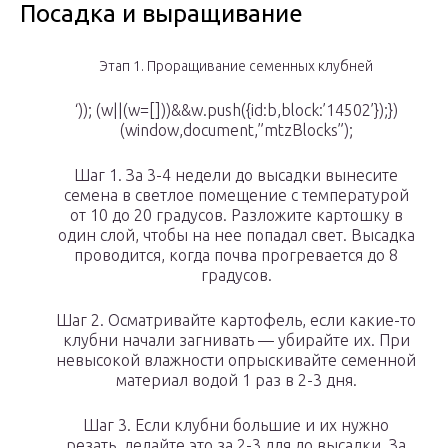
Посадка и выращивание
Этап 1. Проращивание семенных клубней
‘)); (w||(w=[]))&&w.push({id:b,block:’14502’});})
(window,document,”mtzBlocks”);
Шаг 1. За 3-4 недели до высадки вынесите
семена в светлое помещение с температурой
от 10 до 20 градусов. Разложите картошку в
один слой, чтобы на нее попадал свет. Высадка
проводится, когда почва прогревается до 8
градусов.
Шаг 2. Осматривайте картофель, если какие-то
клубни начали загнивать — убирайте их. При
невысокой влажности опрыскивайте семенной
материал водой 1 раз в 2-3 дня.
Шаг 3. Если клубни большие и их нужно
резать, делайте это за 2-3 для до высадки. За