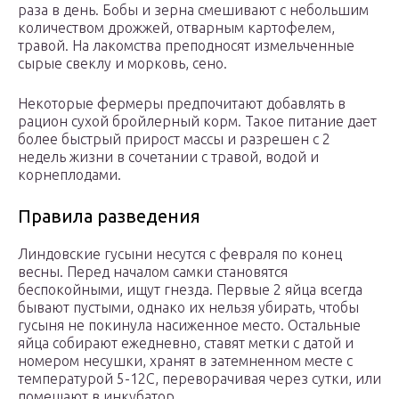
раза в день. Бобы и зерна смешивают с небольшим
количеством дрожжей, отварным картофелем,
травой. На лакомства преподносят измельченные
сырые свеклу и морковь, сено.
Некоторые фермеры предпочитают добавлять в
рацион сухой бройлерный корм. Такое питание дает
более быстрый прирост массы и разрешен с 2
недель жизни в сочетании с травой, водой и
корнеплодами.
Правила разведения
Линдовские гусыни несутся с февраля по конец
весны. Перед началом самки становятся
беспокойными, ищут гнезда. Первые 2 яйца всегда
бывают пустыми, однако их нельзя убирать, чтобы
гусыня не покинула насиженное место. Остальные
яйца собирают ежедневно, ставят метки с датой и
номером несушки, хранят в затемненном месте с
температурой 5-12С, переворачивая через сутки, или
помещают в инкубатор.