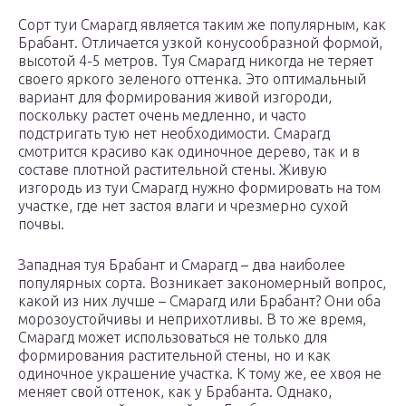
Сорт туи Смарагд является таким же популярным, как
Брабант. Отличается узкой конусообразной формой,
высотой 4-5 метров. Туя Смарагд никогда не теряет
своего яркого зеленого оттенка. Это оптимальный
вариант для формирования живой изгороди,
поскольку растет очень медленно, и часто
подстригать тую нет необходимости. Смарагд
смотрится красиво как одиночное дерево, так и в
составе плотной растительной стены. Живую
изгородь из туи Смарагд нужно формировать на том
участке, где нет застоя влаги и чрезмерно сухой
почвы.
Западная туя Брабант и Смарагд – два наиболее
популярных сорта. Возникает закономерный вопрос,
какой из них лучше – Смарагд или Брабант? Они оба
морозоустойчивы и неприхотливы. В то же время,
Смарагд может использоваться не только для
формирования растительной стены, но и как
одиночное украшение участка. К тому же, ее хвоя не
меняет свой оттенок, как у Брабанта. Однако,