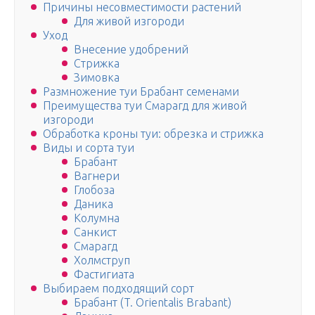
Причины несовместимости растений
Для живой изгороди
Уход
Внесение удобрений
Стрижка
Зимовка
Размножение туи Брабант семенами
Преимущества туи Смарагд для живой
изгороди
Обработка кроны туи: обрезка и стрижка
Виды и сорта туи
Брабант
Вагнери
Глобоза
Даника
Колумна
Санкист
Смарагд
Холмструп
Фастигиата
Выбираем подходящий сорт
Брабант (T. Orientalis Brabant)