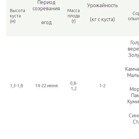
Период
Урожайность
созревания
Высота
Масса
Со
куста
плода
опыл
(кг с куста)
(м)
(г)
ягод
Гол
вере
Зол
Камча
Маль
0,8-
1,3-1,8
14-22 июня
1-2
1,2
Мор
Па
Куми
Син
Ст