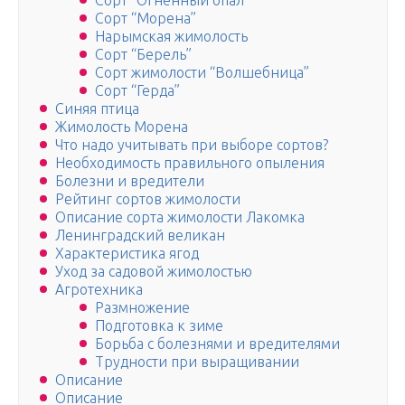
Сорт “Огненный опал”
Сорт “Морена”
Нарымская жимолость
Сорт “Берель”
Сорт жимолости “Волшебница”
Сорт “Герда”
Синяя птица
Жимолость Морена
Что надо учитывать при выборе сортов?
Необходимость правильного опыления
Болезни и вредители
Рейтинг сортов жимолости
Описание сорта жимолости Лакомка
Ленинградский великан
Характеристика ягод
Уход за садовой жимолостью
Агротехника
Размножение
Подготовка к зиме
Борьба с болезнями и вредителями
Трудности при выращивании
Описание
Описание