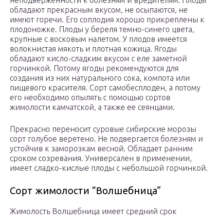
неподверженности к болезням и вредителям. Плоды
обладают прекрасным вкусом, не осыпаются, не
имеют горечи. Его соплодия хорошо прикреплены к
плодоножке. Плоды у береля темно-синего цвета,
крупные с восковым налетом. У плодов имеется
волокнистая мякоть и плотная кожица. Ягоды
обладают кисло-сладким вкусом с еле заметной
горчинкой. Потому ягоды рекомендуются для
создания из них натурального сока, компота или
пищевого красителя. Сорт самобесплоден, а потому
его необходимо опылять с помощью сортов
жимолости камчатской, а также ее сеянцами.
Прекрасно переносит суровые сибирские морозы
сорт голубое веретено. Не подвергается болезням и
устойчив к заморозкам весной. Обладает ранним
сроком созревания. Универсален в применении,
имеет сладко-кислые плоды с небольшой горчинкой.
Сорт жимолости “Волшебница”
Жимолость Волшебница имеет средний срок