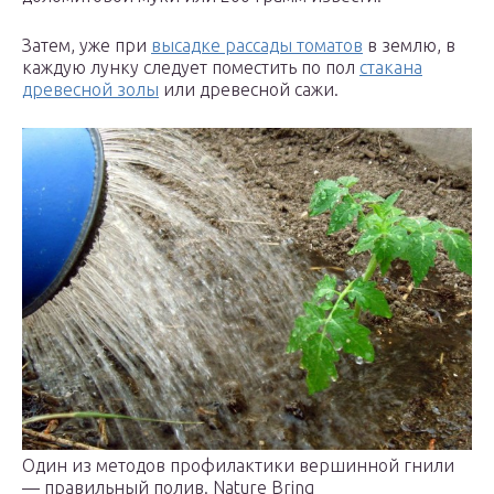
Затем, уже при
высадке рассады томатов
в землю, в
каждую лунку следует поместить по пол
стакана
древесной золы
или древесной сажи.
Один из методов профилактики вершинной гнили
— правильный полив. Nature Bring