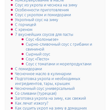
Консервирование в масле
Соус из укропа и чеснока на зиму
Особенности приготовления
Соус с укропом и помидорами
Укропный соус на зиму
С горчицей
С хреном
7 вкуснейших соусов для пасты
Соус «Болоньезе»
Сырно-сливочный соус с грибами и
свининой
Сырный соус
Соус «Песто»
Соус с томатами и морепродуктами
С помидорами
Чесночное масло в кулинарии
Подготовка укропа и необходимых
ингредиентов, тары, крышек
Чесночный соус универсальный
Со сливами (турецкая)
Заготовка укропа на зиму, как свежий
Как лечат изжогу?
Как сушить укроп на зиму в домашних