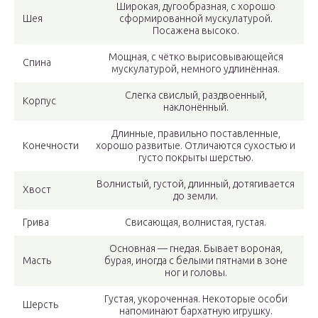
Широкая, дугообразная, с хорошо
Шея
сформированной мускулатурой.
Посажена высоко.
Мощная, с чётко вырисовывающейся
Спина
мускулатурой, немного удлинённая.
Слегка свислый, раздвоенный,
Корпус
наклонённый.
Длинные, правильно поставленные,
Конечности
хорошо развитые. Отличаются сухостью и
густо покрыты шерстью.
Волнистый, густой, длинный, дотягивается
Хвост
до земли.
Грива
Свисающая, волнистая, густая.
Основная — гнедая. Бывает вороная,
Масть
бурая, иногда с белыми пятнами в зоне
ног и головы.
Густая, укороченная. Некоторые особи
Шерсть
напоминают бархатную игрушку.