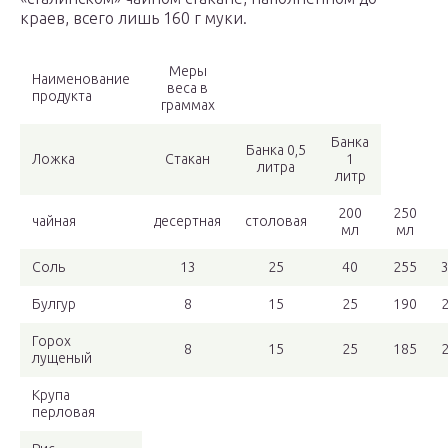
краев, всего лишь 160 г муки.
Меры
Наименование
веса в
продукта
граммах
Банка
Банка 0,5
Ложка
Стакан
1
литра
литр
200
250
чайная
десертная
столовая
мл
мл
Соль
13
25
40
255
Булгур
8
15
25
190
Горох
8
15
25
185
лущеный
Крупа
перловая