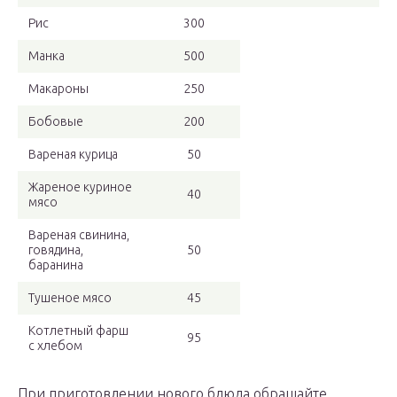
Рис
300
Манка
500
Макароны
250
Бобовые
200
Вареная курица
50
Жареное куриное
40
мясо
Вареная свинина,
говядина,
50
баранина
Тушеное мясо
45
Котлетный фарш
95
с хлебом
При приготовлении нового блюда обращайте