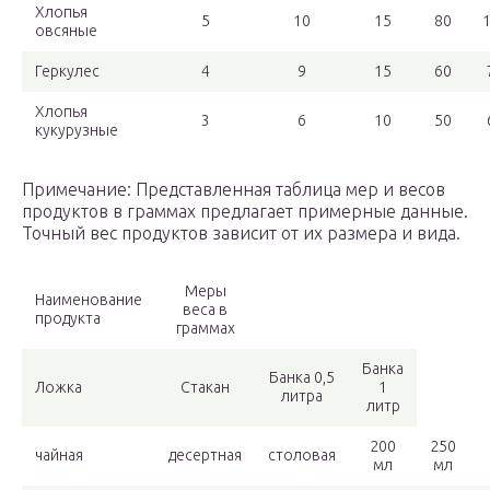
Хлопья
5
10
15
80
овсяные
Геркулес
4
9
15
60
Хлопья
3
6
10
50
кукурузные
Примечание: Представленная таблица мер и весов
продуктов в граммах предлагает примерные данные.
Точный вес продуктов зависит от их размера и вида.
Меры
Наименование
веса в
продукта
граммах
Банка
Банка 0,5
Ложка
Стакан
1
литра
литр
200
250
чайная
десертная
столовая
мл
мл