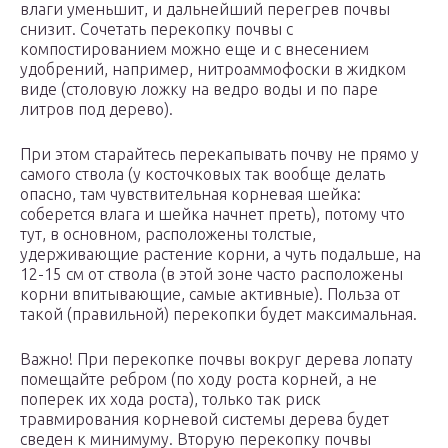
влаги уменьшит, и дальнейший перегрев почвы
снизит. Сочетать перекопку почвы с
компостированием можно еще и с внесением
удобрений, например, нитроаммофоски в жидком
виде (столовую ложку на ведро воды и по паре
литров под дерево).
При этом старайтесь перекапывать почву не прямо у
самого ствола (у косточковых так вообще делать
опасно, там чувствительная корневая шейка:
соберется влага и шейка начнет преть), потому что
тут, в основном, расположены толстые,
удерживающие растение корни, а чуть подальше, на
12-15 см от ствола (в этой зоне часто расположены
корни впитывающие, самые активные). Польза от
такой (правильной) перекопки будет максимальная.
Важно! При перекопке почвы вокруг дерева лопату
помещайте ребром (по ходу роста корней, а не
поперек их хода роста), только так риск
травмирования корневой системы дерева будет
сведен к минимуму. Вторую перекопку почвы