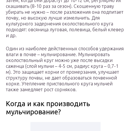
затем, когда они дорастут до 10-12 см, регулярно их
скашивать (8-10 раз за сезон). Скошенную траву
убирать не нужно – после разложения она подпитает
почву, но высокую лучше измельчить. Для
культурного задернения околоствольного круга
подходят: овсяница луговая, полевица, белый клевер
и др.
Один из наиболее действенных способов удержания
влаги в почве – мульчирование. Мульчировать
околоствольный круг можно уже после высадки
саженца (слой мульчи – 4-5 см, радиус круга – 0,7-1
м). Это защищает корни от промерзания, улучшает
структуру почвы, не дает образоваться почвенной
корке. Утепление приствольного круга мульчей
также замедляет рост сорняков.
Когда и как производить
мульчирование?