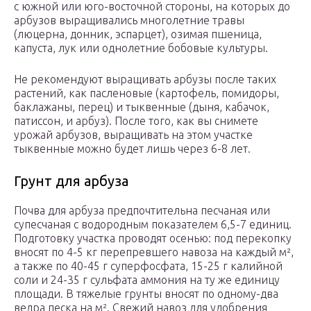
с южной или юго-восточной стороны, на которых до
арбузов выращивались многолетние травы
(люцерна, донник, эспарцет), озимая пшеница,
капуста, лук или однолетние бобовые культуры.
Не рекомендуют выращивать арбузы после таких
растений, как пасленовые (картофель, помидоры,
баклажаны, перец) и тыквенные (дыня, кабачок,
патиссон, и арбуз). После того, как вы снимете
урожай арбузов, выращивать на этом участке
тыквенные можно будет лишь через 6-8 лет.
Грунт для арбуза
Почва для арбуза предпочтительна песчаная или
супесчаная с водородным показателем 6,5-7 единиц.
Подготовку участка проводят осенью: под перекопку
вносят по 4-5 кг перепревшего навоза на каждый м²,
а также по 40-45 г суперфосфата, 15-25 г калийной
соли и 24-35 г сульфата аммония на ту же единицу
площади. В тяжелые грунты вносят по одному-два
ведра песка на м². Свежий навоз для удобрения