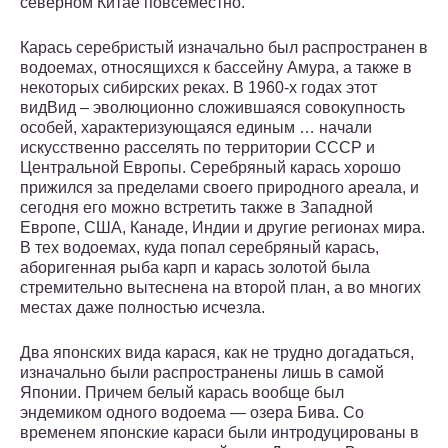
северном Китае повсеместно.
Карась серебристый изначально был распространен в
водоемах, относящихся к бассейну Амура, а также в
некоторых сибирских реках. В 1960-х годах этот
видВид – эволюционно сложившаяся совокупность
особей, характеризующаяся единым … начали
искусственно расселять по территории СССР и
Центральной Европы. Серебряный карась хорошо
прижился за пределами своего природного ареала, и
сегодня его можно встретить также в Западной
Европе, США, Канаде, Индии и другие регионах мира.
В тех водоемах, куда попал серебряный карась,
аборигенная рыба карп и карась золотой была
стремительно вытеснена на второй план, а во многих
местах даже полностью исчезла.
Два японских вида карася, как не трудно догадаться,
изначально были распространены лишь в самой
Японии. Причем белый карась вообще был
эндемиком одного водоема — озера Бива. Со
временем японские караси были интродуцированы в