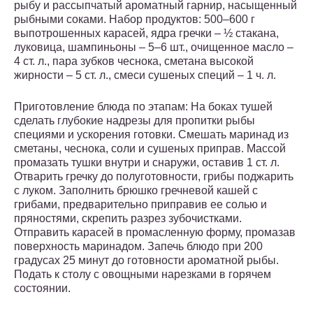
рыбу и рассыпчатый ароматный гарнир, насыщенный
рыбными соками. Набор продуктов: 500–600 г
выпотрошенных карасей, ядра гречки – ½ стакана,
луковица, шампиньоны – 5–6 шт., очищенное масло –
4 ст. л., пара зубков чеснока, сметана высокой
жирности – 5 ст. л., смеси сушеных специй – 1 ч. л.
Приготовление блюда по этапам: На боках тушей
сделать глубокие надрезы для пропитки рыбы
специями и ускорения готовки. Смешать маринад из
сметаны, чеснока, соли и сушеных приправ. Массой
промазать тушки внутри и снаружи, оставив 1 ст. л.
Отварить гречку до полуготовности, грибы поджарить
с луком. Заполнить брюшко гречневой кашей с
грибами, предварительно приправив ее солью и
пряностями, скрепить разрез зубочистками.
Отправить карасей в промасленную форму, промазав
поверхность маринадом. Запечь блюдо при 200
градусах 25 минут до готовности ароматной рыбы.
Подать к столу с овощными нарезками в горячем
состоянии.