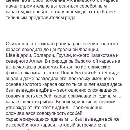
менее, во второй половине XX века золотой карась
начал стремительно вытесняться серебряным
карасем, который к сегодняшнему дню стал более
типичным представителем рода.
Считается, что южная граница расселения золотого
карася доходила до центральной Франции,
Швейцарии, Болгарии, Грузии, южного Казахстана и
северного Алтая. В природе рыба золотой карась не
встречалась в водоемах Китая, но исторические
факты показывают, что в Поднебесной об этом виде
знали и даже разводили его, поскольку именно на
основе золотого карася около тысячи лет назад здесь
был выведен видВид – эволюционно сложившаяся
совокупность особей, характеризующаяся единым …
карася золотая рыбка. Впрочем, многие источники
утверждают, что этот видВид – эволюционно
сложившаяся совокупность особей,
характеризующаяся единым … был выведен всё же
из серебряного карася, который встречается в