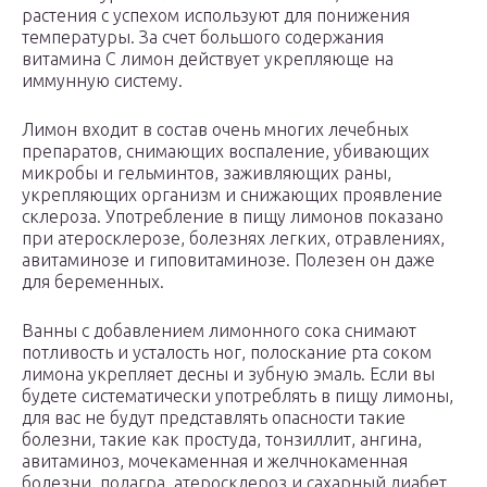
растения с успехом используют для понижения
температуры. За счет большого содержания
витамина C лимон действует укрепляюще на
иммунную систему.
Лимон входит в состав очень многих лечебных
препаратов, снимающих воспаление, убивающих
микробы и гельминтов, заживляющих раны,
укрепляющих организм и снижающих проявление
склероза. Употребление в пищу лимонов показано
при атеросклерозе, болезнях легких, отравлениях,
авитаминозе и гиповитаминозе. Полезен он даже
для беременных.
Ванны с добавлением лимонного сока снимают
потливость и усталость ног, полоскание рта соком
лимона укрепляет десны и зубную эмаль. Если вы
будете систематически употреблять в пищу лимоны,
для вас не будут представлять опасности такие
болезни, такие как простуда, тонзиллит, ангина,
авитаминоз, мочекаменная и желчнокаменная
болезни, подагра, атеросклероз и сахарный диабет.