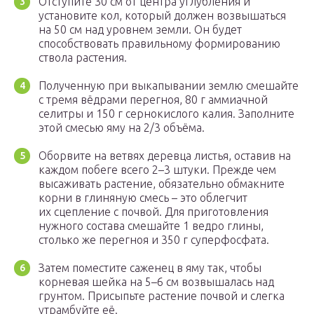
Отступите 30 см от центра углубления и
установите кол, который должен возвышаться
на 50 см над уровнем земли. Он будет
способствовать правильному формированию
ствола растения.
Полученную при выкапывании землю смешайте
с тремя вёдрами перегноя, 80 г аммиачной
селитры и 150 г сернокислого калия. Заполните
этой смесью яму на 2/3 объёма.
Оборвите на ветвях деревца листья, оставив на
каждом побеге всего 2–3 штуки. Прежде чем
высаживать растение, обязательно обмакните
корни в глиняную смесь – это облегчит
их сцепление с почвой. Для приготовления
нужного состава смешайте 1 ведро глины,
столько же перегноя и 350 г суперфосфата.
Затем поместите саженец в яму так, чтобы
корневая шейка на 5–6 см возвышалась над
грунтом. Присыпьте растение почвой и слегка
утрамбуйте её.