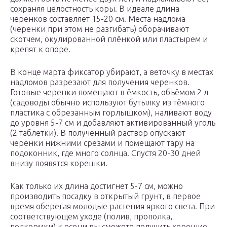
сохраняя целостность коры. В идеале длина
черенков составляет 15-20 см. Места надлома
(черенки при этом не разгибать) оборачивают
скотчем, окулированной плёнкой или пластырем и
крепят к опоре.
В конце марта фиксатор убирают, а веточку в местах
надломов разрезают для получения черенков.
Готовые черенки помещают в ёмкость, объёмом 2 л
(садоводы обычно используют бутылку из тёмного
пластика с обрезанным горлышком), наливают воду
до уровня 5-7 см и добавляют активированный уголь
(2 таблетки). В полученный раствор опускают
черенки нижними срезами и помещают тару на
подоконник, где много солнца. Спустя 20-30 дней
внизу появятся корешки.
Как только их длина достигнет 5-7 см, можно
производить посадку в открытый грунт, в первое
время оберегая молодые растения яркого света. При
соответствующем уходе (полив, прополка,
подкормки) к осени вы сможете получить хорошие