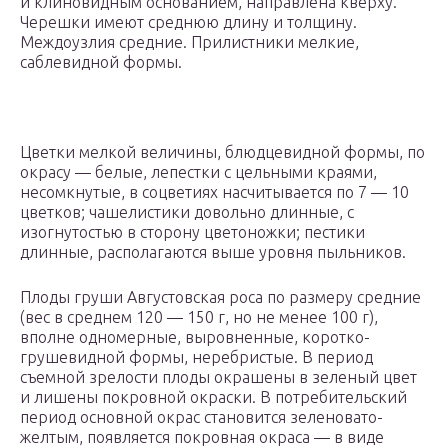
и клиновидным основанием, направлена кверху.
Черешки имеют среднюю длину и толщину.
Междоузлия средние. Прилистники мелкие,
саблевидной формы.
Цветки мелкой величины, блюдцевидной формы, по
окрасу — белые, лепестки с цельными краями,
несомкнутые, в соцветиях насчитывается по 7 — 10
цветков; чашелистики довольно длинные, с
изогнутостью в сторону цветоножки; пестики
длинные, располагаются выше уровня пыльников.
Плоды груши Августовская роса по размеру средние
(вес в среднем 120 — 150 г, но не менее 100 г),
вполне одномерные, выровненные, коротко-
грушевидной формы, неребристые. В период
съемной зрелости плоды окрашены в зеленый цвет
и лишены покровной окраски. В потребительский
период основной окрас становится зеленовато-
желтым, появляется покровная окраса — в виде