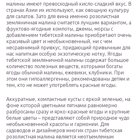
малины имеют превосходный кисло-сладкий вкус. В
странах Азии их используют, как овощную культуру
для салатов. Зато для вина именно розолистная
земляничная малина считается лучшим вариантом, а
фруктово-ягодные компоты, джемы, морсы с
добавлением тибетской малины приобретают очень
красивый цвет и необыкновенный, ни с чем
несравнимый привкус, придающий привычным для
нас напиткам особую экзотическую нотку. Ягоды
тибетской земляничной малины содержат большое
количество полезных веществ, которыми богаты
ягоды обычной малины, ежевики, клубники. При
этом они гипоаллергенны, рекомендованы детям и
тем, кто не может употреблять красные ягоды.
Аккуратные, компактные кусты с яркой зеленью, на
фоне которой цветными пятнами равномерно
разбросаны сразу и ярко-красные ягоды и крупные
белые цветы – представляют собой природное чудо
необыкновенной красоты и гармонии. Для
садоводов и дизайнеров многих стран тибетская
розолистная малина является неотъемлемым