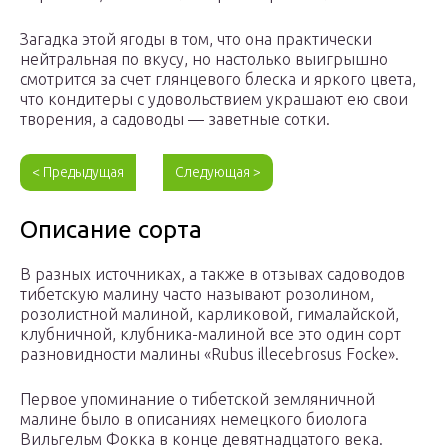
Загадка этой ягоды в том, что она практически
нейтральная по вкусу, но настолько выигрышно
смотрится за счет глянцевого блеска и яркого цвета,
что кондитеры с удовольствием украшают ею свои
творения, а садоводы — заветные сотки.
< Предыдущая
Следующая >
Описание сорта
В разных источниках, а также в отзывах садоводов
тибетскую малину часто называют розолином,
розолистной малиной, карликовой, гималайской,
клубничной, клубника-малиной все это один сорт
разновидности малины «Rubus illecebrosus Focke».
Первое упоминание о тибетской земляничной
малине было в описаниях немецкого биолога
Вильгельм Фокка в конце девятнадцатого века.