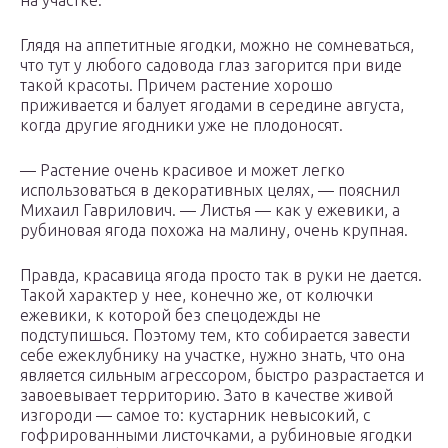
на участке.
Глядя на аппетитные ягодки, можно не сомневаться,
что тут у любого садовода глаз загорится при виде
такой красоты. Причем растение хорошо
приживается и балует ягодами в середине августа,
когда другие ягодники уже не плодоносят.
— Растение очень красивое и может легко
использоваться в декоративных целях, — пояснил
Михаил Гаврилович. — Листья — как у ежевики, а
рубиновая ягода похожа на малину, очень крупная.
Правда, красавица ягода просто так в руки не дается.
Такой характер у нее, конечно же, от колючки
ежевики, к которой без спецодежды не
подступишься. Поэтому тем, кто собирается завести
себе ежеклубнику на участке, нужно знать, что она
является сильным агрессором, быстро разрастается и
завоевывает территорию. Зато в качестве живой
изгороди — самое то: кустарник невысокий, с
гофрированными листочками, а рубиновые ягодки