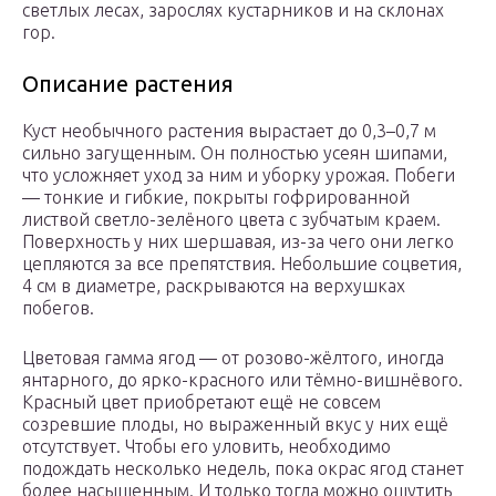
светлых лесах, зарослях кустарников и на склонах
гор.
Описание растения
Куст необычного растения вырастает до 0,3–0,7 м
сильно загущенным. Он полностью усеян шипами,
что усложняет уход за ним и уборку урожая. Побеги
— тонкие и гибкие, покрыты гофрированной
листвой светло-зелёного цвета с зубчатым краем.
Поверхность у них шершавая, из-за чего они легко
цепляются за все препятствия. Небольшие соцветия,
4 см в диаметре, раскрываются на верхушках
побегов.
Цветовая гамма ягод — от розово-жёлтого, иногда
янтарного, до ярко-красного или тёмно-вишнёвого.
Красный цвет приобретают ещё не совсем
созревшие плоды, но выраженный вкус у них ещё
отсутствует. Чтобы его уловить, необходимо
подождать несколько недель, пока окрас ягод станет
более насыщенным. И только тогда можно ощутить