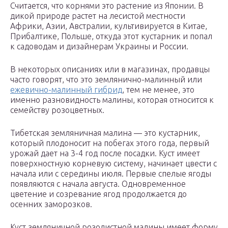
Считается, что корнями это растение из Японии. В
дикой природе растет на лесистой местности
Африки, Азии, Австралии, культивируется в Китае,
Прибалтике, Польше, откуда этот кустарник и попал
к садоводам и дизайнерам Украины и России.
В некоторых описаниях или в магазинах, продавцы
часто говорят, что это землянично-малинный или
ежевично-малинный гибрид
, тем не менее, это
именно разновидность малины, которая относится к
семейству розоцветных.
Тибетская земляничная малина — это кустарник,
который плодоносит на побегах этого года, первый
урожай дает на 3-4 год после посадки. Куст имеет
поверхностную корневую систему, начинает цвести с
начала или с середины июля. Первые спелые ягоды
появляются с начала августа. Одновременное
цветение и созревание ягод продолжается до
осенних заморозков.
Куст земляничной розолистной малины имеет форму