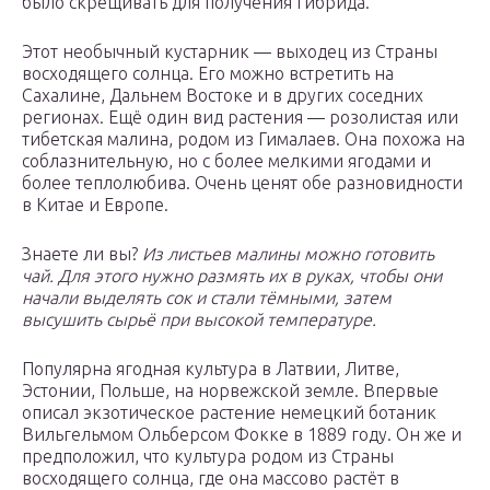
было скрещивать для получения гибрида.
Этот необычный кустарник — выходец из Страны
восходящего солнца. Его можно встретить на
Сахалине, Дальнем Востоке и в других соседних
регионах. Ещё один вид растения — розолистая или
тибетская малина, родом из Гималаев. Она похожа на
соблазнительную, но с более мелкими ягодами и
более теплолюбива. Очень ценят обе разновидности
в Китае и Европе.
Знаете ли вы?
Из листьев малины можно готовить
чай. Для этого нужно размять их в руках, чтобы они
начали выделять сок и стали тёмными, затем
высушить сырьё при высокой температуре.
Популярна ягодная культура в Латвии, Литве,
Эстонии, Польше, на норвежской земле. Впервые
описал экзотическое растение немецкий ботаник
Вильгельмом Ольберсом Фокке в 1889 году. Он же и
предположил, что культура родом из Страны
восходящего солнца, где она массово растёт в