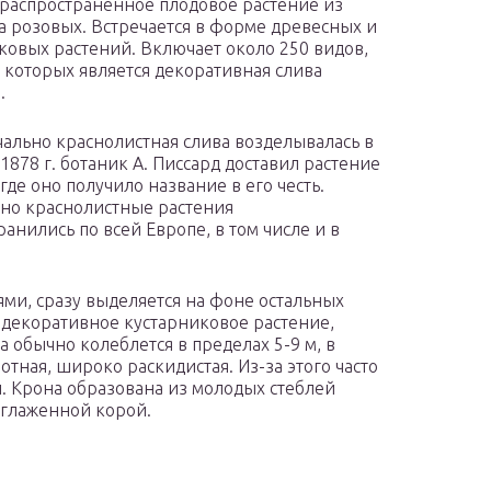
распространённое плодовое растение из
а розовых. Встречается в форме древесных и
ковых растений. Включает около 250 видов,
 которых является декоративная слива
.
ально краснолистная слива возделывалась в
1878 г. ботаник А. Писсард доставил растение
где оно получило название в его честь.
но краснолистныe растения
ранились по всей Европе, в том числе и в
ями, сразу выделяется на фоне остальных
 декоративное кустарниковое растение,
 обычно колеблется в пределах 5-9 м, в
отная, широко раскидистая. Из-за этого часто
. Крона образована из молодых стеблей
ыглаженной корой.