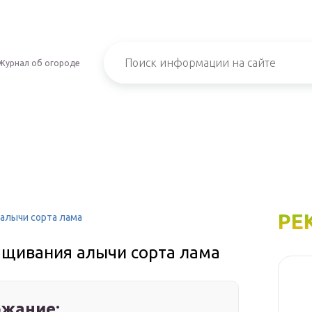
Журнал об огороде
РЕ
алычи сорта лама
ащивания алычи сорта лама
жание: