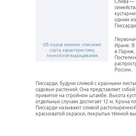
Слива — 
семейств
кустарни
одним из
Писсарди
Первонач
Об огурце мамлюк: описание
Иране. В 
сорта, характеристики,
в Париж, 
технология выращивания
Постепен
распрост
России.
Писсарди, будучи сливой с красными листь
садовых растений. Она представляет собой
привитое на стройном штамбе. Высота куста
отдельных случаях достигает 12 м. Крона пл
Писсарди называют сливой растопыренной
красноватой окраски, покрытых тёмной в