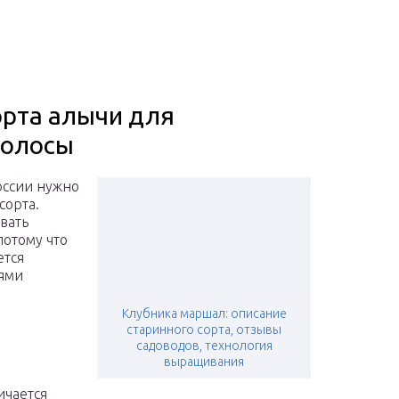
орта алычи для
полосы
оссии нужно
сорта.
вать
потому что
ется
ями
Клубника маршал: описание
старинного сорта, отзывы
садоводов, технология
выращивания
ичается