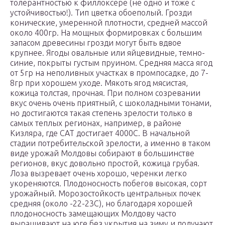
толерантностью к филлоксере (не одно и тоже с
устойчивостью!). Тип цветка обоеполый. Грозди
конические, умеренной плотности, средней массой
около 400гр. На мощных формировках с большим
запасом древесины грозди могут быть вдвое
крупнее. Ягоды овальные или яйцевидные, темно-
синие, покрыты густым пруином. Средняя масса ягод
от 5гр на неполивных участках в промпосадке, до 7-
8гр при хорошем уходе. Мякоть ягод мясистая,
кожица толстая, прочная. При полном созревании
вкус очень очень приятный, с шоколадными тонами,
но достигаются такая степень зрелости только в
самых теплых регионах, например, в районе
Кизляра, где САТ достигает 4000С. В начальной
стадии потребительской зрелости, а именно в таком
виде урожай Молдовы собирают в большинстве
регионов, вкус довольно простой, кожица грубая.
Лоза вызревает очень хорошо, черенки легко
укореняются. Плодоносность побегов высокая, сорт
урожайный. Морозостойкость центральных почек
средняя (около -22-23С), но благодаря хорошей
плодоносность замещающих Молдову часто
выращивают на юге без укрытия на зиму и получают