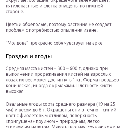
округлые, большие, окрашены в зеленый цвет,
пятилопастные и слегка опущены по нижней
стороне.
Цветки обоеполые, поэтому растение не создает
проблем с потребностью опыления извне.
“Молдова” прекрасно себя чувствует на арке
Гроздья и ягоды
Средняя масса кистей – 300 – 600 г, однако при
выполнении прореживания кистей на взрослых
лозах их вес может достигнуть 1 кг. Форма гроздьев –
коническая, иногда с крыльями. Плотность кисти –
высокая.
Овальные ягоды сорта среднего размера (19 на 25
мм) и весом до 6 г. Окрашены они в темно – синий
цвет с фиолетовым отливом, поверхность
«припушена» пруином – природным, легко
стираемым налетом. Мякоть плотная, сочная; кожица