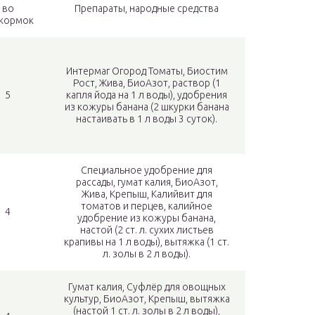
во
Препараты, народные средства
кормок
Интермаг Огород Томаты, Биостим
Рост, Жива, БиоАзот, раствор (1
5
капля йода на 1 л воды), удобрения
из кожуры банана (2 шкурки банана
настаивать в 1 л воды 3 суток).
Специальное удобрение для
рассады, гумат калия, БиоАзот,
Жива, Крепыш, Калийвит для
томатов и перцев, калийное
4
удобрение из кожуры банана,
настой (2 ст. л. сухих листьев
крапивы на 1 л воды), вытяжка (1 ст.
л. золы в 2 л воды).
Гумат калия, Суфлёр для овощных
культур, БиоАзот, Крепыш, вытяжка
(настой 1 ст. л. золы в 2 л воды),