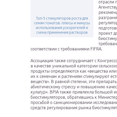
отрасли 
Агентств
рекоменд
разграни
Топ-5 стимуляторов роста для
регулято
семян томатов. плюсы и минусы
использования ускорителей и
подготов
схема применения растворов
проект д
биостиму
требован
соответствии с требованиями FIFRA.
Ассоциация также сотрудничает с Конгрес
в качестве уникальной категории сельско
продукты определяются как «вещества ил
их к семенам и растениям стимулируют ес
веществ». В равной степени, эти препараты
абиотическому стрессу и повышению качес
культур». BPIA также привлекла большой 
биостимуляторов, обратившись к Министер
просьбой о санкционировании исследован
средств регулирования рынка биостимуля