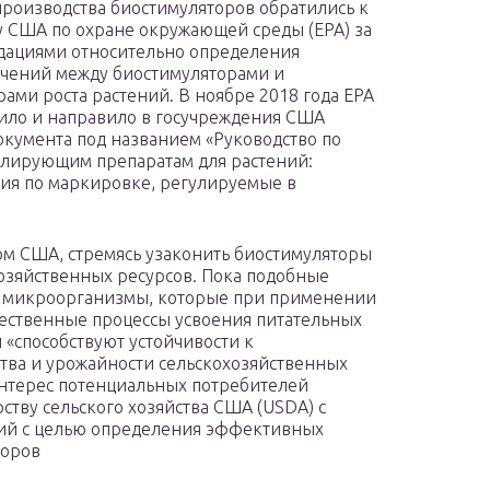
производства биостимуляторов обратились к
у США по охране окружающей среды (EPA) за
ациями относительно определения
чений между биостимуляторами и
рами роста растений. В ноябре 2018 года EPA
ило и направило в госучреждения США
окумента под названием «Руководство по
лирующим препаратам для растений:
ия по маркировке, регулируемые в
сом США, стремясь узаконить биостимуляторы
хозяйственных ресурсов. Пока подобные
и микроорганизмы, которые при применении
тественные процессы усвоения питательных
 «способствуют устойчивости к
тва и урожайности сельскохозяйственных
интерес потенциальных потребителей
ству сельского хозяйства США (USDA) с
ий с целью определения эффективных
торов