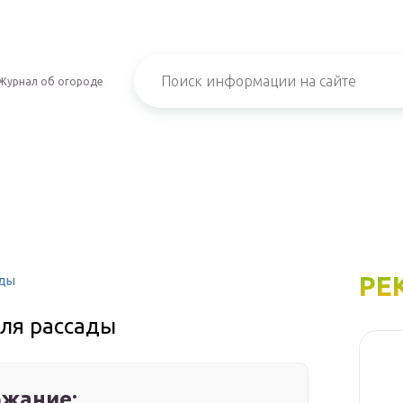
Журнал об огороде
РЕ
ады
для рассады
жание: