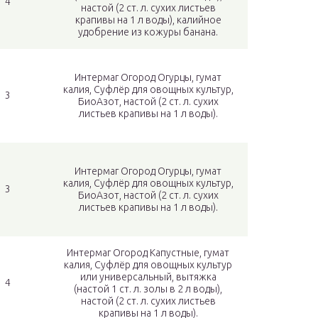
4
настой (2 ст. л. сухих листьев
крапивы на 1 л воды), калийное
удобрение из кожуры банана.
Интермаг Огород Огурцы, гумат
калия, Суфлёр для овощных культур,
3
БиоАзот, настой (2 ст. л. сухих
листьев крапивы на 1 л воды).
Интермаг Огород Огурцы, гумат
калия, Суфлёр для овощных культур,
3
БиоАзот, настой (2 ст. л. сухих
листьев крапивы на 1 л воды).
Интермаг Огород Капустные, гумат
калия, Суфлёр для овощных культур
или универсальный, вытяжка
4
(настой 1 ст. л. золы в 2 л воды),
настой (2 ст. л. сухих листьев
крапивы на 1 л воды).