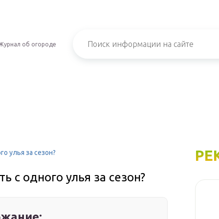
Журнал об огороде
РЕ
о улья за сезон?
ь с одного улья за сезон?
жание: