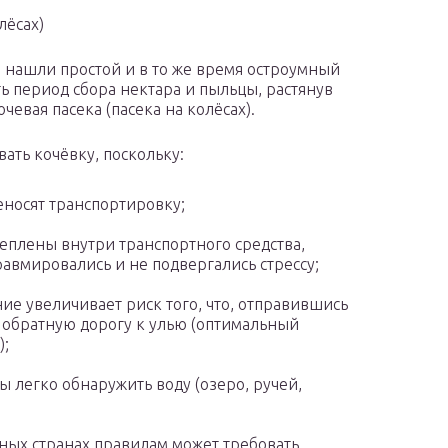
лёсах)
нашли простой и в то же время остроумный
ь период сбора нектара и пыльцы, растянув
очевая пасека (пасека на колёсах).
ать кочёвку, поскольку:
носят транспортировку;
еплены внутри транспортного средства,
авмировались и не подвергались стрессу;
ие увеличивает риск того, что, отправившись
и обратную дорогу к улью (оптимальный
);
 легко обнаружить воду (озеро, ручей,
ных странах правилам может требовать