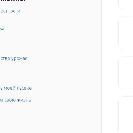
местности
ья
ество урожая
на моей пасеке
за свою жизнь