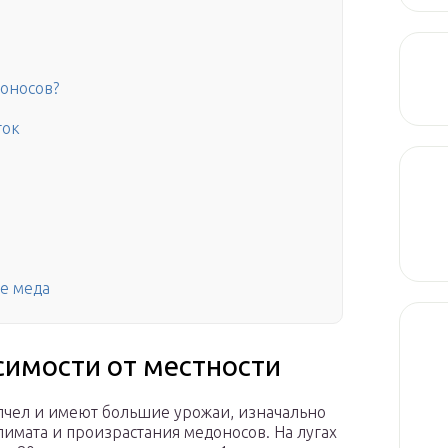
доносов?
ток
е меда
имости от местности
 пчел и имеют большие урожаи, изначально
лимата и произрастания медоносов. На лугах