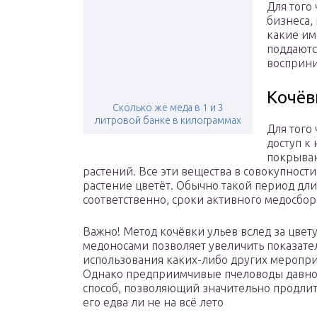
Для того
бизнеса,
какие им
поддаютс
восприни
Кочёв
Сколько же меда в 1 и 3
литровой банке в килограммах
Для того
доступ к
покрываю
растений. Все эти вещества в совокупности
растение цветёт. Обычно такой период дли
соответственно, сроки активного медосбор
Важно! Метод кочёвки ульев вслед за цве
медоносами позволяет увеличить показател
использования каких-либо других меропр
Однако предприимчивые пчеловоды давно 
способ, позволяющий значительно продлит
его едва ли не на всё лето