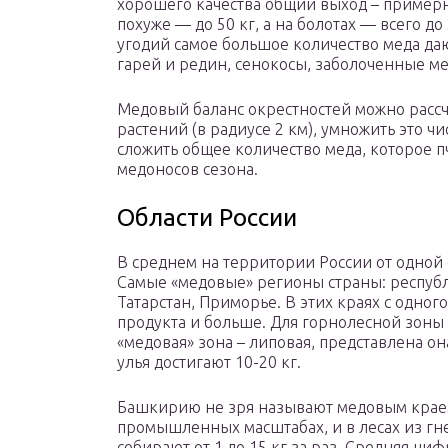
хорошего качества общий выход – примерно 
похуже — до 50 кг, а на болотах — всего до
угодий самое большое количество меда даю
гарей и редин, сенокосы, заболоченные ме
Медовый баланс окрестностей можно расс
растений (в радиусе 2 км), умножить это 
сложить общее количество меда, которое п
медоносов сезона.
Области России
В среднем на территории России от одной с
Самые «медовые» регионы страны: республ
Татарстан, Приморье. В этих краях с одног
продукта и больше. Для горнолесной зоны 
«медовая» зона – липовая, представлена о
улья достигают 10-20 кг.
Башкирию не зря называют медовым краем
промышленных масштабах, и в лесах из гне
собирают от 1 до 15 кг за раз. Средняя циф