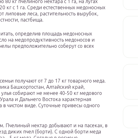
80 кг пчелиного нектара с 1 га, на лугах
 20 кг с 1 га. Среди естественных медоносных
т липовые леса, растительность вырубок,
стности, пастбища.
читать, определив площадь медоносных
число на медопродуктивность медоносов и
челы предположительно соберут со всех
емьи получают от 7 до 17 кг товарного меда.
ика Башкортостан, Алтайский край,
о улья собирают не менее 40-50 кг медового
Урала и Дальнего Востока характерная
на в чистом виде. Суточные привесы одного
. Пчелиный нектар добывают и на пасеках, в
зд диких пчел (борти). С одной борти меда
ра – 5 кг меда. Сегодня в регионе