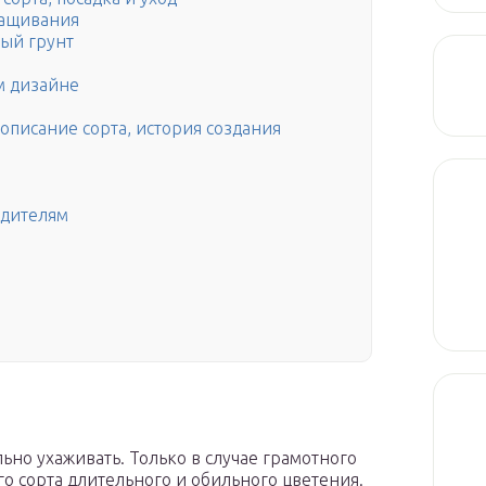
ращивания
тый грунт
м дизайне
 описание сорта, история создания
едителям
ьно ухаживать. Только в случае грамотного
го сорта длительного и обильного цветения.