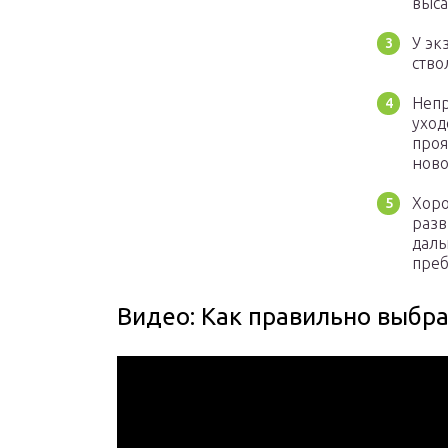
выса
У эк
ство
Непр
уход
проя
ново
Хоро
разв
даль
преб
Видео: Как правильно выбр