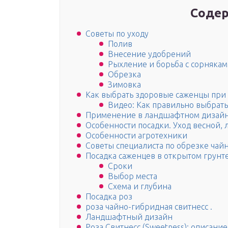
Содер
Советы по уходу
Полив
Внесение удобрений
Рыхление и борьба с сорняка
Обрезка
Зимовка
Как выбрать здоровые саженцы при
Видео: Как правильно выбрат
Применение в ландшафтном дизай
Особенности посадки. Уход весной, 
Особенности агротехники
Советы специалиста по обрезке чай
Посадка саженцев в открытом грунт
Сроки
Выбор места
Схема и глубина
Посадка роз
роза чайно-гибридная свитнесс .
Ландшафтный дизайн
Роза Свитнесс (Sweetness): описание 