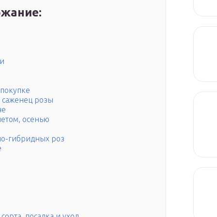
жание:
ми
 покупке
ь саженец розы
не
летом, осенью
но-гибридных роз
е
сорта, посадка и уход