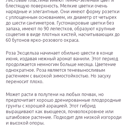
Листовые пластины имеют темно-зеленый цвет и
блестящую поверхность. Мелкие цветки очень
нарядные и элегантные. Они имеют форму розетки
с уплощенным основанием, их диаметр от четырех
до шести сантиметров. Густомахровые цветки без
запаха, имеют по 90 лепестков, образуют крупные
соцветия в виде плотных кистей, насчитывающих до
60 бутонов ярко-розового окраса.
Роза Эксцельза начинает обильно цвести в конце
июня, издавая нежный аромат ванили. Этот период
продолжается немногим больше месяца. Цветение
однократное. Роза является теневыносливым
растением с высокой зимостойкостью. Но засуху
переносит плохо.
Может расти в полутени на любых почвах, но
предпочитает хорошо дренированные плодородные
грунты с хорошей аэрацией. Этот гибрид
выращивают как вьющееся, почвопокровное или
штамбовое растение. Подходит для низкой изгороди
и высокой опоры.