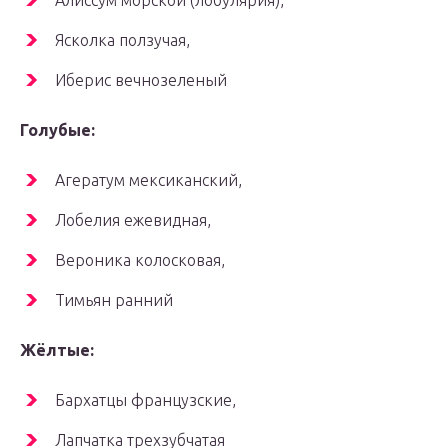
Алиссум морской (лобулярия),
Ясколка ползучая,
Иберис вечнозеленый
Голубые:
Агератум мексиканский,
Лобелия ежевидная,
Вероника колосковая,
Тимьян ранний
Жёлтые:
Бархатцы французские,
Лапчатка трехзубчатая