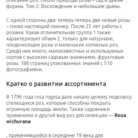
описание роз. Около природы розы – сад и дикие
формы. Том 2: Восхождение и небольшие дымы.
С одной стороны два: теперь теперь две новые розы
– снова настоящий пионер. После 25 лет работы с
розами. Какая отличительная группа 1 также
характеризует объем 2, только для натурнахе,
плодоносящих розы и маленьких копченых роз.
Среди них много, малоизвестных и используемых
сортов с высоким садовым значением, фруктовые
розы. 188 страниц упакованных знаний с 510
фотографиями.
Кратко о развитии ассортимента
В 1796 года rosa rugosa дало начало целому подклассу
стелющихся роз, которые способны покрыть
огромную площадь земли. Также садовники
применили и другой вид роз для селекции —
Rоsa
wichurana
, применявшийся в середине 19 века для