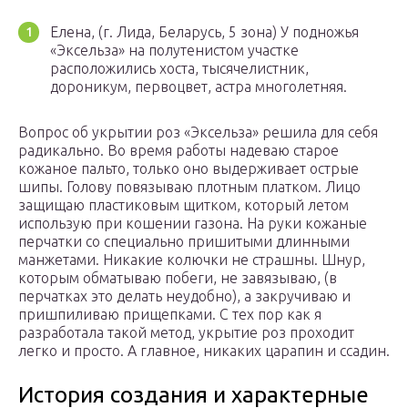
Елена, (г. Лида, Беларусь, 5 зона) У подножья
«Эксельза» на полутенистом участке
расположились хоста, тысячелистник,
дороникум, первоцвет, астра многолетняя.
Вопрос об укрытии роз «Эксельза» решила для себя
радикально. Во время работы надеваю старое
кожаное пальто, только оно выдерживает острые
шипы. Голову повязываю плотным платком. Лицо
защищаю пластиковым щитком, который летом
использую при кошении газона. На руки кожаные
перчатки со специально пришитыми длинными
манжетами. Никакие колючки не страшны. Шнур,
которым обматываю побеги, не завязываю, (в
перчатках это делать неудобно), а закручиваю и
пришпиливаю прищепками. С тех пор как я
разработала такой метод, укрытие роз проходит
легко и просто. А главное, никаких царапин и ссадин.
История создания и характерные