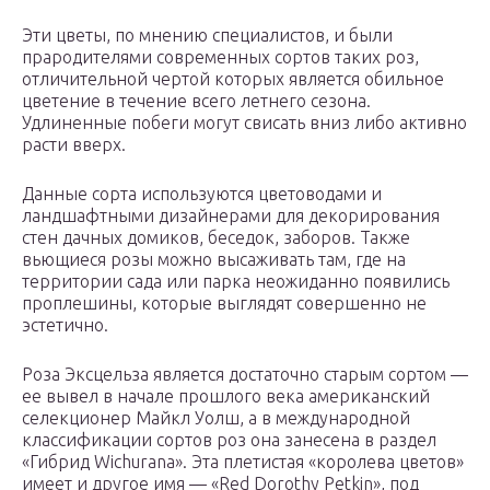
Эти цветы, по мнению специалистов, и были
прародителями современных сортов таких роз,
отличительной чертой которых является обильное
цветение в течение всего летнего сезона.
Удлиненные побеги могут свисать вниз либо активно
расти вверх.
Данные сорта используются цветоводами и
ландшафтными дизайнерами для декорирования
стен дачных домиков, беседок, заборов. Также
вьющиеся розы можно высаживать там, где на
территории сада или парка неожиданно появились
проплешины, которые выглядят совершенно не
эстетично.
Роза Эксцельза является достаточно старым сортом —
ее вывел в начале прошлого века американский
селекционер Майкл Уолш, а в международной
классификации сортов роз она занесена в раздел
«Гибрид Wichurana». Эта плетистая «королева цветов»
имеет и другое имя — «Red Dorothy Petkin», под