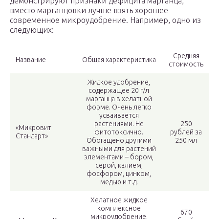
демонстрируют признаки дефицита марганца,
вместо марганцовки лучше взять хорошее
современное микроудобрение. Например, одно из
следующих:
Средняя
Название
Общая характеристика
стоимость
Жидкое удобрение,
содержащее 20 г/л
марганца в хелатной
форме. Очень легко
усваивается
растениями. Не
250
«Микровит
фитотоксично.
рублей за
Стандарт»
Обогащено другими
250 мл
важными для растений
элементами – бором,
серой, калием,
фосфором, цинком,
медью и т.д.
Хелатное жидкое
комплексное
670
микроудобрение,