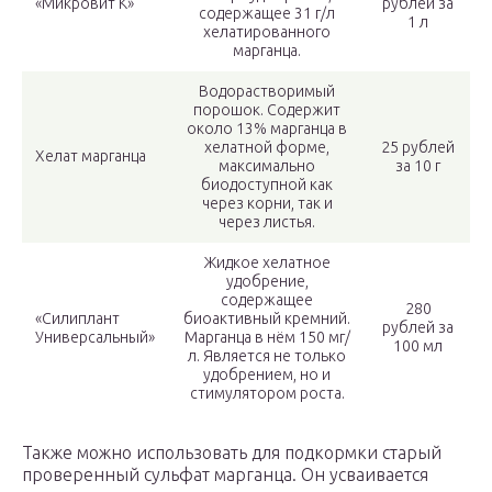
«Микровит К»
рублей за
содержащее 31 г/л
1 л
хелатированного
марганца.
Водорастворимый
порошок. Содержит
около 13% марганца в
хелатной форме,
25 рублей
Хелат марганца
максимально
за 10 г
биодоступной как
через корни, так и
через листья.
Жидкое хелатное
удобрение,
содержащее
280
«Силиплант
биоактивный кремний.
рублей за
Универсальный»
Марганца в нём 150 мг/
100 мл
л. Является не только
удобрением, но и
стимулятором роста.
Также можно использовать для подкормки старый
проверенный сульфат марганца. Он усваивается