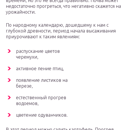
времени, но это не всегда правильно. Почва может
недостаточно прогреться, что негативно скажется на
урожайности.
По народному календарю, дошедшему к нам с
глубокой древности, период начала высаживания
приурочивают к таким явлениям:
распускание цветов
черемухи,
активное пение птиц,
появление листиков на
березе,
естественный прогрев
водоемов,
цветение одуванчиков.
В этот период можно садить картофель. Прогрев