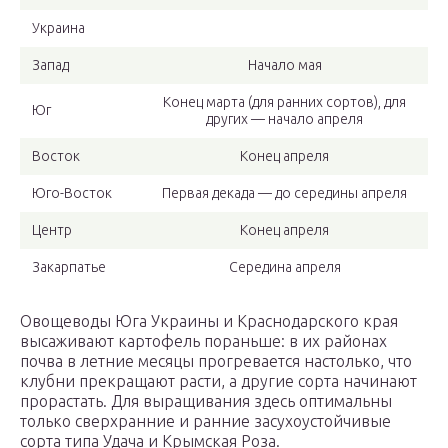
Украина
Запад
Начало мая
Конец марта (для ранних сортов), для
Юг
других — начало апреля
Восток
Конец апреля
Юго-Восток
Первая декада — до середины апреля
Центр
Конец апреля
Закарпатье
Середина апреля
Овощеводы Юга Украины и Краснодарского края
высаживают картофель пораньше: в их районах
почва в летние месяцы прогревается настолько, что
клубни прекращают расти, а другие сорта начинают
прорастать. Для выращивания здесь оптимальны
только сверхранние и ранние засухоустойчивые
сорта типа Удача и Крымская Роза.