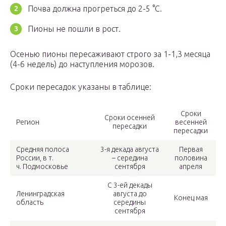
Почва должна прогреться до 2-5 °С.
Пионы не пошли в рост.
Осенью пионы пересаживают строго за 1-1,3 месяца
(4-6 недель) до наступления морозов.
Сроки пересадок указаны в таблице:
Сроки
Сроки осенней
Регион
весенней
пересадки
пересадки
Средняя полоса
3-я декада августа
Первая
России, в т.
– середина
половина
ч. Подмосковье
сентября
апреля
С 3-ей декады
Ленинградская
августа до
Конец мая
область
середины
сентября