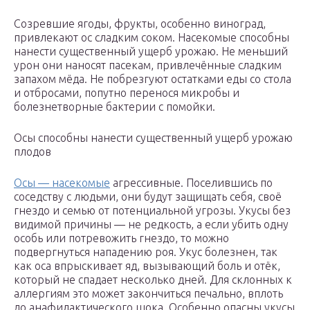
Созревшие ягоды, фрукты, особенно виноград,
привлекают ос сладким соком. Насекомые способны
нанести существенный ущерб урожаю. Не меньший
урон они наносят пасекам, привлечённые сладким
запахом мёда. Не побрезгуют остатками еды со стола
и отбросами, попутно перенося микробы и
болезнетворные бактерии с помойки.
Осы способны нанести существенный ущерб урожаю
плодов
Осы — насекомые
агрессивные. Поселившись по
соседству с людьми, они будут защищать себя, своё
гнездо и семью от потенциальной угрозы. Укусы без
видимой причины — не редкость, а если убить одну
особь или потревожить гнездо, то можно
подвергнуться нападению роя. Укус болезнен, так
как оса впрыскивает яд, вызывающий боль и отёк,
который не спадает несколько дней. Для склонных к
аллергиям это может закончиться печально, вплоть
до анафилактического шока. Особенно опасны укусы