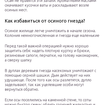
Осам не нравятся эти запахи. Ароматными маслами
смачивают кусочки ваты и раскладывают возле
осиных мест.
Как избавиться от осиного гнезда?
Осиное жилище легче уничтожить в начале сезона.
Колония немногочисленная и гнезда еще маленькие
Перед такой важной операцией нужно хорошо
защитить себя: надеть плотную куртку и брюки,
резиновые сапоги, перчатки, на голову накомарник,
а сверху шапку
В дуплах деревьев гнезда насекомых уничтожают с
помощью серной шашки. Дым действует на них
удушающе. После того как осы разлетятся, дупло
заделывают, так как уцелевшие особи могут
вернуться обратно.
Если осы поселились на каменной стене, то соты
можно быстро сжечь: облить горючей жидкостью и