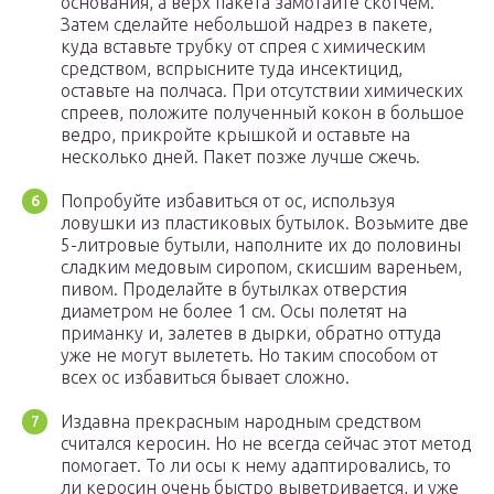
основания, а верх пакета замотайте скотчем.
Затем сделайте небольшой надрез в пакете,
куда вставьте трубку от спрея с химическим
средством, вспрысните туда инсектицид,
оставьте на полчаса. При отсутствии химических
спреев, положите полученный кокон в большое
ведро, прикройте крышкой и оставьте на
несколько дней. Пакет позже лучше сжечь.
Попробуйте избавиться от ос, используя
ловушки из пластиковых бутылок. Возьмите две
5-литровые бутыли, наполните их до половины
сладким медовым сиропом, скисшим вареньем,
пивом. Проделайте в бутылках отверстия
диаметром не более 1 см. Осы полетят на
приманку и, залетев в дырки, обратно оттуда
уже не могут вылететь. Но таким способом от
всех ос избавиться бывает сложно.
Издавна прекрасным народным средством
считался керосин. Но не всегда сейчас этот метод
помогает. То ли осы к нему адаптировались, то
ли керосин очень быстро выветривается, и уже