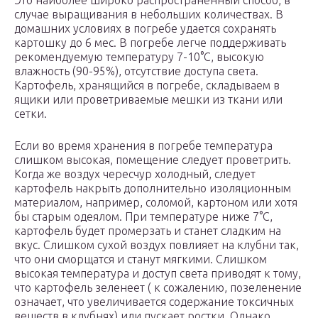
Это наиболее широко распространенный способ, в
случае выращивания в небольших количествах. В
домашних условиях в погребе удается сохранять
картошку до 6 мес. В погребе легче поддерживать
рекомендуемую температуру 7-10°C, высокую
влажность (90-95%), отсутствие доступа света.
Картофель, хранящийся в погребе, складываем в
ящики или проветриваемые мешки из ткани или
сетки.
Если во время хранения в погребе температура
слишком высокая, помещение следует проветрить.
Когда же воздух чересчур холодный, следует
картофель накрыть дополнительно изоляционным
материалом, например, соломой, картоном или хотя
бы старым одеялом. При температуре ниже 7°C,
картофель будет промерзать и станет сладким на
вкус. Слишком сухой воздух повлияет на клубни так,
что они сморщатся и станут мягкими. Слишком
высокая температура и доступ света приводят к тому,
что картофель зеленеет ( к сожалению, позеленение
означает, что увеличивается содержание токсичных
веществ в клубнях) или пускает ростки. Однако