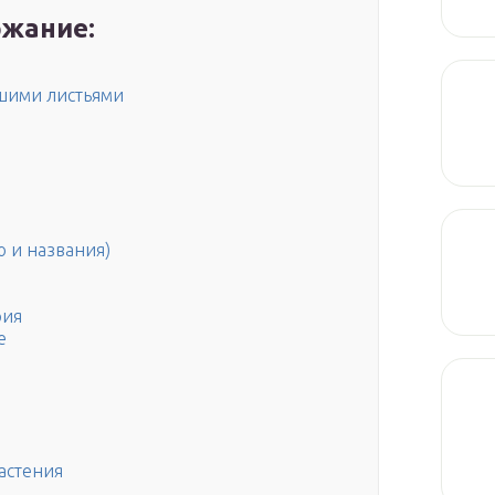
жание:
ьшими листьями
 и названия)
рия
е
астения