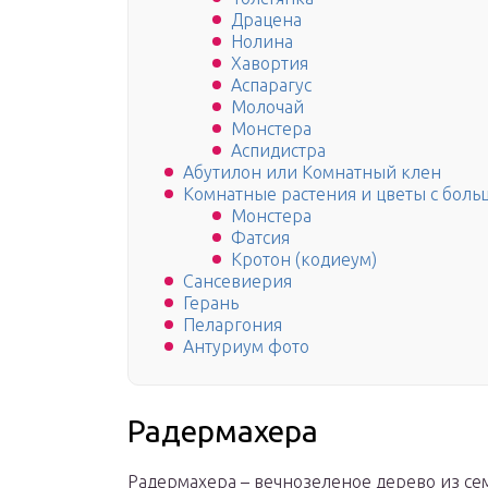
Драцена
Нолина
Хавортия
Аспарагус
Молочай
Монстера
Аспидистра
Абутилон или Комнатный клен
Комнатные растения и цветы с бол
Монстера
Фатсия
Кротон (кодиеум)
Сансевиерия
Герань
Пеларгония
Антуриум фото
Радермахера
Радермахера – вечнозеленое дерево из се