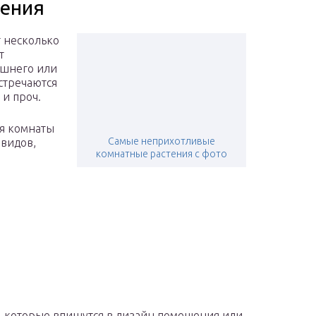
тения
 несколько
т
ашнего или
стречаются
 и проч.
ля комнаты
Самые неприхотливые
 видов,
комнатные растения с фото
м, которые впишутся в дизайн помещения или