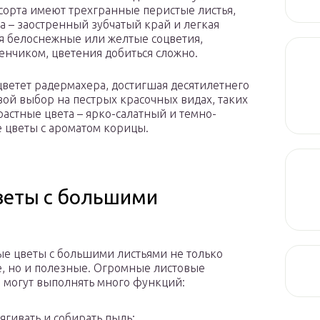
сорта имеют трехгранные перистые листья,
а – заостренный зубчатый край и легкая
ся белоснежные или желтые соцветия,
енчиком, цветения добиться сложно.
цветет радермахера, достигшая десятилетнего
вой выбор на пестрых красочных видах, таких
растные цвета – ярко-салатный и темно-
 цветы с ароматом корицы.
веты с большими
е цветы с большими листьями не только
, но и полезные. Огромные листовые
 могут выполнять много функций:
ягивать и собирать пыль;