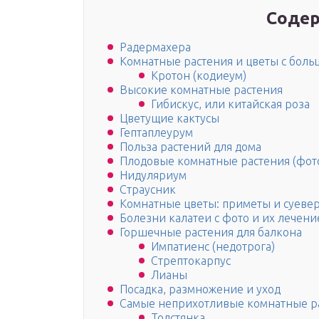
Содер
Радермахера
Комнатные растения и цветы с бол
Кротон (кодиеум)
Высокие комнатные растения
Гибискус, или китайская роза
Цветущие кактусы
Гептаплеурум
Польза растений для дома
Плодовые комнатные растения (фото
Нидуляриум
Страусник
Комнатные цветы: приметы и суеве
Болезни калатеи с фото и их лечени
Горшечные растения для балкона
Импатиенс (недотрога)
Стрептокарпус
Лианы
Посадка, размножение и уход
Самые неприхотливые комнатные р
Толстянка