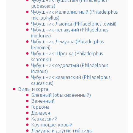
Чубушник пушистый (Philadelphus
pubescens)
Чубушник мелколистный (Philadelphus
microphyllus)
Чубушник Льюиса (Philadelphus lewisii)
Чубушник непахучий (Philadelphus
inodorus)
Чубушник Лемуана (Philadelphus
lemoinei)
Чубушник Шренка (Philadelphus
schrenkii)
Чубушник седоватый (Philadelphus
incanus)
Чубушник кавказский (Philadelphus
caucasicus)
Виды и сорта
Бледный (обыкновенный)
Венечный
Гордона
Делавея
Кавказский
Крупноцветковый
Лемуана и другие гибриды