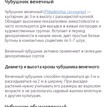
Чубушник венечный
Чубушник венечный (
Philadelphus coronarius
) —
кустарник до 3 м в высоту с раскидистой кроной.
Обладает высокими показателями зимостойкости и
часто используется для высадки в живых изгородях и
художественных группах. Вступает в период
декоративности в начале июня, дает простые белые
бутоны в компактных соцветиях по 5-7 штук.
Венечный чубушник активно применяют в селекции
декоративных сортов
Диаметр и высота кроны чубушника венечного
Венечный чубушник способен подниматься до 3 м и
раскидываться на 2 м в ширину. При высадке
растения нужно учитывать его размеры во взрослом
возрасте и не располагать садовый жасмин вплотную
к другим культурам.
Чубушник обыкновенный