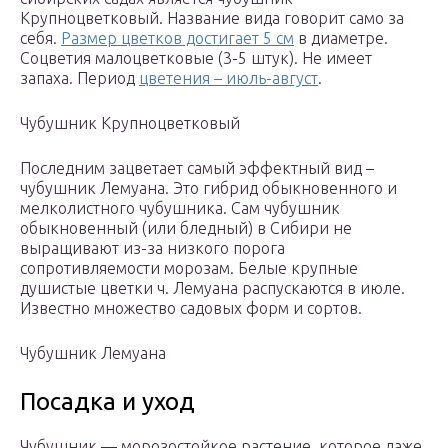
Крупноцветковый. Название вида говорит само за
себя.
Размер цветков достигает 5 см
в диаметре.
Соцветия малоцветковые (3-5 штук). Не имеет
запаха. Период
цветения – июль-август
.
Чубушник Крупноцветковый
Последним зацветает самый эффектный вид –
чубушник Лемуана. Это гибрид обыкновенного и
мелколистного чубушника. Сам чубушник
обыкновенный (или бледный) в Сибири не
выращивают из-за низкого порога
сопротивляемости морозам. Белые крупные
душистые цветки ч. Лемуана распускаются в июле.
Известно множество садовых форм и сортов.
Чубушник Лемуана
Посадка и уход
Чубушник — морозостойкое растение, которое даже