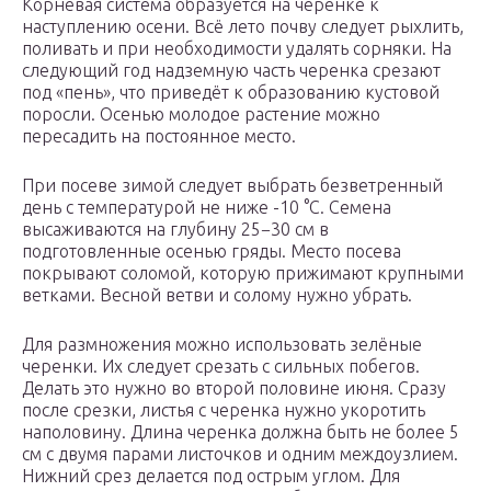
Корневая система образуется на черенке к
наступлению осени. Всё лето почву следует рыхлить,
поливать и при необходимости удалять сорняки. На
следующий год надземную часть черенка срезают
под «пень», что приведёт к образованию кустовой
поросли. Осенью молодое растение можно
пересадить на постоянное место.
При посеве зимой следует выбрать безветренный
день с температурой не ниже -10 °C. Семена
высаживаются на глубину 25−30 см в
подготовленные осенью гряды. Место посева
покрывают соломой, которую прижимают крупными
ветками. Весной ветви и солому нужно убрать.
Для размножения можно использовать зелёные
черенки. Их следует срезать с сильных побегов.
Делать это нужно во второй половине июня. Сразу
после срезки, листья с черенка нужно укоротить
наполовину. Длина черенка должна быть не более 5
см с двумя парами листочков и одним междоузлием.
Нижний срез делается под острым углом. Для