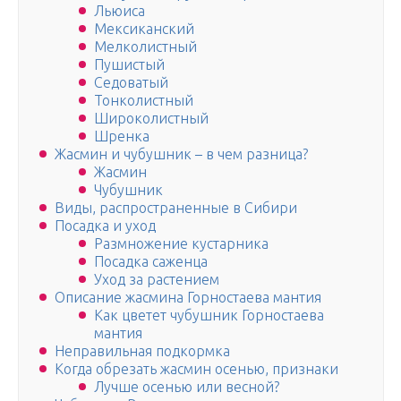
Льюиса
Мексиканский
Мелколистный
Пушистый
Седоватый
Тонколистный
Широколистный
Шренка
Жасмин и чубушник – в чем разница?
Жасмин
Чубушник
Виды, распространенные в Сибири
Посадка и уход
Размножение кустарника
Посадка саженца
Уход за растением
Описание жасмина Горностаева мантия
Как цветет чубушник Горностаева
мантия
Неправильная подкормка
Когда обрезать жасмин осенью, признаки
Лучше осенью или весной?