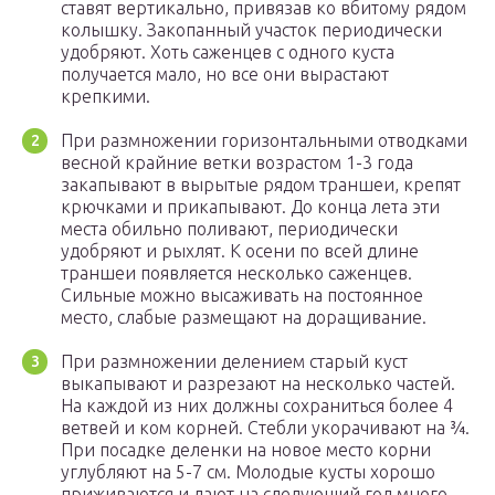
ставят вертикально, привязав ко вбитому рядом
колышку. Закопанный участок периодически
удобряют. Хоть саженцев с одного куста
получается мало, но все они вырастают
крепкими.
При размножении горизонтальными отводками
весной крайние ветки возрастом 1-3 года
закапывают в вырытые рядом траншеи, крепят
крючками и прикапывают. До конца лета эти
места обильно поливают, периодически
удобряют и рыхлят. К осени по всей длине
траншеи появляется несколько саженцев.
Сильные можно высаживать на постоянное
место, слабые размещают на доращивание.
При размножении делением старый куст
выкапывают и разрезают на несколько частей.
На каждой из них должны сохраниться более 4
ветвей и ком корней. Стебли укорачивают на ¾.
При посадке деленки на новое место корни
углубляют на 5-7 см. Молодые кусты хорошо
приживаются и дают на следующий год много