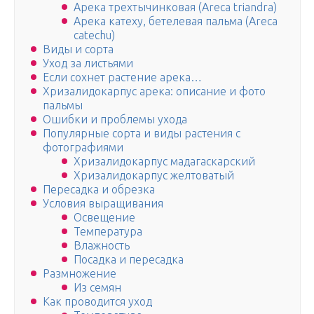
Арека трехтычинковая (Areca triandra)
Арека катеху, бетелевая пальма (Areca
catechu)
Виды и сорта
Уход за листьями
Если сохнет растение арека…
Хризалидокарпус арека: описание и фото
пальмы
Ошибки и проблемы ухода
Популярные сорта и виды растения с
фотографиями
Хризалидокарпус мадагаскарский
Хризалидокарпус желтоватый
Пересадка и обрезка
Условия выращивания
Освещение
Температура
Влажность
Посадка и пересадка
Размножение
Из семян
Как проводится уход