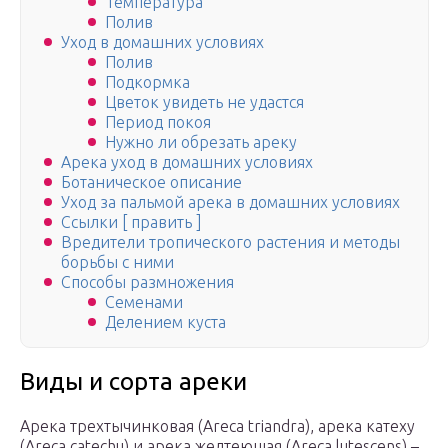
Температура
Полив
Уход в домашних условиях
Полив
Подкормка
Цветок увидеть не удастся
Период покоя
Нужно ли обрезать ареку
Арека уход в домашних условиях
Ботаническое описание
Уход за пальмой арека в домашних условиях
Ссылки [ править ]
Вредители тропического растения и методы
борьбы с ними
Способы размножения
Семенами
Делением куста
Виды и сорта ареки
Арека трехтычинковая (Areca triandra), арека катеху
(Areca catechu) и арека желтеющая (Areca lutescens) –