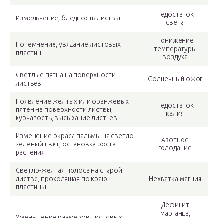
Недостаток
Измельчение, бледность листвы
света
Понижение
Потемнение, увядание листовых
температуры
пластин
воздуха
Светлые пятна на поверхности
Солнечный ожог
листьев
Появление желтых или оранжевых
Недостаток
пятен на поверхности листвы,
калия
курчавость, высыхание листьев
Изменение окраса пальмы на светло-
Азотное
зеленый цвет, остановка роста
голодание
растения
Светло-желтая полоса на старой
листве, проходящая по краю
Нехватка магния
пластины
Дефицит
марганца,
Уменьшение размеров листовых