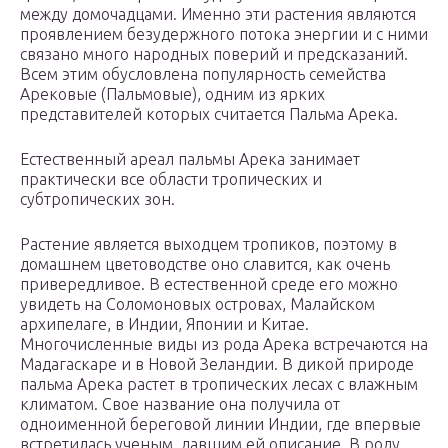
между домочадцами. Именно эти растения являются
проявлением безудержного потока энергии и с ними
связано много народных поверий и предсказаний.
Всем этим обусловлена популярность семейства
Арековые (Пальмовые), одним из ярких
представителей которых считается Пальма Арека.
Естественный ареал пальмы Арека занимает
практически все области тропических и
субтропических зон.
Растение является выходцем тропиков, поэтому в
домашнем цветоводстве оно славится, как очень
привередливое. В естественной среде его можно
увидеть на Соломоновых островах, Малайском
архипелаге, в Индии, Японии и Китае.
Многочисленные виды из рода Арека встречаются на
Мадагаскаре и в Новой Зеландии. В дикой природе
пальма Арека растет в тропических лесах с влажным
климатом. Свое название она получила от
одноименной береговой линии Индии, где впервые
встретилась ученым, давшим ей описание. В роду