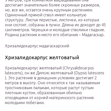
9 метров, при комнатном выращивании она
достигает значительно более скромных размеров,
но, все же, остается очень крупным растением.
Одиночный прямой ствол имеет кольчатую
структуру. Листья перистые, листочки, из которых
они состоят, собраны в пучки. Длина их доходит до 45
сантиметров. Черешки и молодые стволики гладкие.
Родина растения и место его обитания – Мадагаскар.
Хризалидокарпус мадагаскарский
Хризалидокарпус желтоватый
Хризалидокарпус желтоватый (Chrysalidocarpus
lutescens), он же Дипсис желтоватый (Dypsis lutescens
). Это растение в домашних условиях достигает 2
метров в высоту. Оно относится к так называемым
тростниковым пальмам, которые растут густым
плотным кустом, образованным обильно
отходящими от корней материнского растения
молодыми побегами.