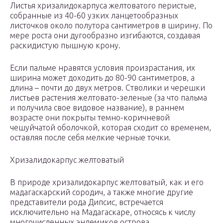
Листья хризалидокарпуса желтоватого перистые,
собранные из 40-60 узких ланцетообразных
листочков около полутора сантиметров в ширину. По
мере роста они дугообразно изгибаются, создавая
раскидистую пышную крону.
Если пальме нравятся условия произрастания, их
ширина может доходить до 80-90 сантиметров, а
длина – почти до двух метров. Стволики и черешки
листьев растения желтовато-зеленые (за что пальма
и получила свое видовое название), в раннем
возрасте они покрыты темно-коричневой
чешуйчатой оболочкой, которая сходит со временем,
оставляя после себя мелкие черные точки.
Хризалидокарпус желтоватый
В природе хризалидокарпус желтоватый, как и его
мадагаскарский сородич, а также многие другие
представители рода Дипсис, встречается
исключительно на Мадагаскаре, относясь к числу
многочисленных эндемиков острова.