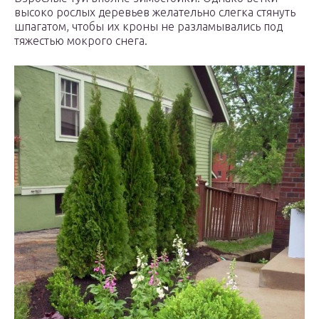
высоко рослых деревьев желательно слегка стянуть
шпагатом, чтобы их кроны не разламывались под
тяжестью мокрого снега.