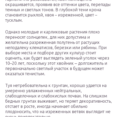
окрашивается, проявив все оттенки цвета, перепады
темных и светлых тонов. В глубокой тени крона
становится рыхлой, хвоя – изреженной, цвет –
тусклым.
Однако молодые и карликовые растения плохо
переносят солнцепек, для них допустима и
желательна разреженная полутень от растущих
неподалеку клематисов, березки или рябины. При
выборе места и подборе других культур стоит
оценить, как будет выглядеть зеленый уголок через
10–20 лет, поскольку этот хвойник ‒ долгожитель и
первоначально светлый участок в будущем может
оказаться тенистым.
Туя нетребовательна к грунтам, хорошо удается на
умеренно увлажненных нейтральных,
слабощелочных и слабокислых почвах. На слишком
бедных грунтах выживает, но теряет декоративность,
отстает в росте, иногда начинает обильно
плодоносить, что на изреженных ветвях выглядит не
очень привлекательно.