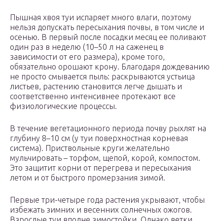
Пышная хвоя туи испаряет много влаги, поэтому
нельзя допускать пересыхания почвы, в том числе и
осенью. В первый после посадки месяц ее поливают
один раз в неделю (10–50 л на саженец в
зависимости от его размера), кроме того,
обязательно орошают крону. Благодаря дождеванию
не просто смывается пыль: раскрываются устьица
листьев, растению становится легче дышать и
соответственно интенсивнее протекают все
физиологические процессы.
В течение вегетационного периода почву рыхлят на
глубину 8–10 см (у туи поверхностная корневая
система). Приствольные круги желательно
мульчировать – торфом, щепой, корой, компостом.
Это защитит корни от перегрева и пересыхания
летом и от быстрого промерзания зимой.
Первые три-четыре года растения укрывают, чтобы
избежать зимних и весенних солнечных ожогов.
Взрослые туи вполне зимостойки. Однако ветки